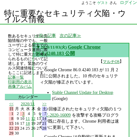
ログイン
ようこそ
ゲスト
さん
特に重要なセキュリティ欠陥・ウ
イルス情報
前の記事
次の記事
数あるセキュリティ欠
陥情報の中でも、一般
ユーザによる龍大での
▼
Google Chrome
2020/11/03(火)
コンピュータ運用に際
86.0.4240.183 公開
して特に重大だと考え
られるものについて記
【
】
マルチOS
述します。緊急のウイ
ルス関連情報について
Google Chrome 86.0.4240.183 が 11 月 2
もここに記述します。
日に公開されました。10 件のセキュリテ
記事一覧
ィ欠陥が修正されています。
印刷用の表示
画像アルバム
Stable Channel Update for Desktop
カレンダー
(Google)
<<
2020/11
>>
日
月
火
水
木
金
土
今回修正されたセキュリティ欠陥の１つ
1
2
3
4
5
6
7
CVE-2020-16009
を攻撃する攻略プログラ
8
9
10
11
12
13
14
ムが既に存在します。Chrome 利用者は速
15
16
17
18
19
20
21
やかに更新して下さい。
22
23
24
25
26
27
28
29
30
Google Chrome は自動的に更新されま