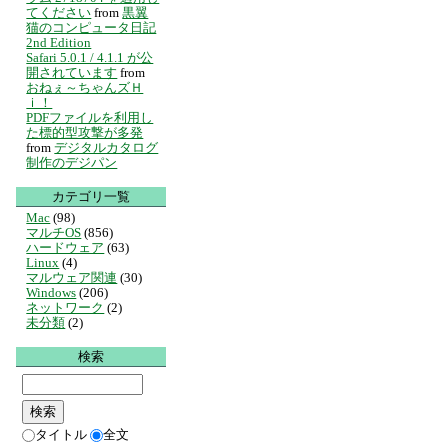
てください
from
黒翼
猫のコンピュータ日記
2nd Edition
Safari 5.0.1 / 4.1.1 が公
開されています
from
おねぇ～ちゃんズＨ
ｉ！
PDFファイルを利用し
た標的型攻撃が多発
from
デジタルカタログ
制作のデジパン
カテゴリ一覧
Mac
(98)
マルチOS
(856)
ハードウェア
(63)
Linux
(4)
マルウェア関連
(30)
Windows
(206)
ネットワーク
(2)
未分類
(2)
検索
タイトル
全文