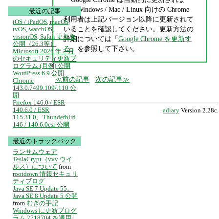
す。Windows / Mac / Linux 向けの Chrome
最近の記事
利用者は上記バージョン以降に更新されて
iOS / iPadOS, macOS,
いることを確認してください。更新方法の
tvOS, watchOS,
visionOS, Safari 更新版
詳細については「
Google Chrome を更新す
公開（26.3等）
る
」を参照して下さい。
Microsoft 2026 年 2 月
のセキュリティ更新プ
ログラム (月例) 公開
WordPress 6.9 公開
前の記事
次の記事
Chrome
143.0.7499.109/.110 公
開
Firefox 146.0 / ESR
140.6.0 / ESR
adiary
Version 2.28c.
115.31.0、Thunderbird
146 / 140.6.0esr 公開
最近のトラックバック
ランサムウェア
TeslaCrypt（vvv ウイ
ルス）について
from
rootdown 情報セキュリ
ティブログ
Java SE 7 Update 55、
Java SE 8 Update 5 公開
from
むぎの手記
Windows に更新プログ
ラム 2718704 を適用し