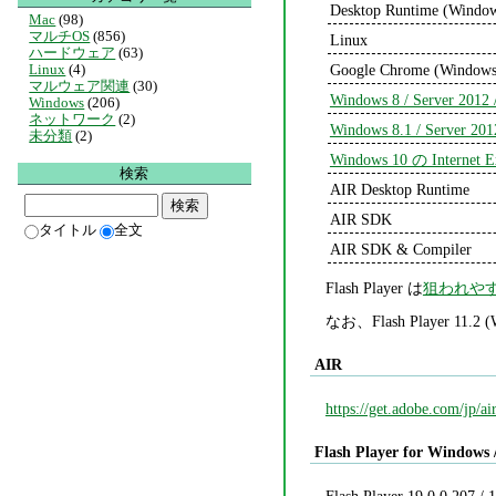
Desktop Runtime (Windo
Mac
(98)
マルチOS
(856)
Linux
ハードウェア
(63)
Google Chrome (Windows
Linux
(4)
マルウェア関連
(30)
Windows 8 / Server 2012 
Windows
(206)
ネットワーク
(2)
Windows 8.1 / Server 201
未分類
(2)
Windows 10 の Internet Ex
検索
AIR Desktop Runtime
AIR SDK
タイトル
全文
AIR SDK & Compiler
Flash Player は
狙われや
なお、Flash Player 1
AIR
https://get.adobe.com/jp/air
Flash Player for Windows 