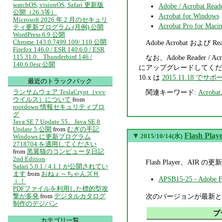
watchOS, visionOS, Safari 更新版
Adobe / Acrobat Reade
公開（26.3等）
Acrobat for Windows
Microsoft 2026 年 2 月のセキュリ
Acrobat Pro for Macin
ティ更新プログラム (月例) 公開
WordPress 6.9 公開
Chrome 143.0.7499.109/.110 公開
Adobe Acrobat
Firefox 146.0 / ESR 140.6.0 / ESR
115.31.0、Thunderbird 146 /
なお、Adobe Reader / A
140.6.0esr 公開
にアップグレードしてください。ただし
10.x は
2015.11.18 でサ
最近のトラックバック
ランサムウェア TeslaCrypt（vvv
関連キーワード:
Acrobat
ウイルス）について
from
rootdown 情報セキュリティブロ
グ
Java SE 7 Update 55、Java SE 8
Update 5 公開
from
むぎの手記
▼
Flash Pl
2015/10/14(水)
Windows に更新プログラム
2718704 を適用してください
from
黒翼猫のコンピュータ日記
2nd Edition
Flash Player、
Safari 5.0.1 / 4.1.1 が公開されてい
ます
from
おねぇ～ちゃんズＨ
APSB15-25 - Ad
ｉ！
PDFファイルを利用した標的型攻
次のバージョンが最新と
撃が多発
from
デジタルカタログ
制作のデジパン
プ
カテゴリ一覧