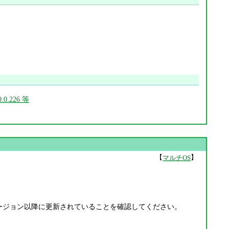
.0.226 等
【
】
マルチOS
。
e 利用者は上記バージョン以降に更新されていることを確認してください。