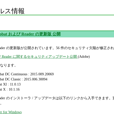
ルス情報
crobat および Reader の更新版 公開
および Reader の更新版が公開されています。56 件のセキュリティ欠陥が修正
t および Reader に関するセキュリティアップデート公開
(Adobe)
なります。
obat DC Continuous : 2015.009.20069
bat DC Classic : 2015.006.30094
t XI : 11.0.13
t X : 10.1.16
よび Reader のインストーラ / アップデータは以下のリンクから入手できます。更新
。
er for Windows