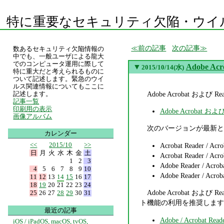
特に重要なセキュリティ欠陥・ウイ
前の記事
次の記事
数あるセキュリティ欠陥情報の
中でも、一般ユーザによる龍大
でのコンピュータ運用に際して
▼
Adobe A
2015/10/14(水)
特に重大だと考えられるものに
ついて記述します。緊急のウイ
ルス関連情報についてもここに
Adobe Acrobat 
記述します。
記事一覧
印刷用の表示
Adobe Acroba
画像アルバム
次のバージョンが最新と
カレンダー
<<
2015/10
>>
Acrobat Reader / Acr
日
月
火
水
木
金
土
Acrobat Reader / Acro
1
2
3
Adobe Reader / Acroba
4
5
6
7
8
9
10
Adobe Reader / Acroba
11
12
13
14
15
16
17
18
19
20
21
22
23
24
Adobe Acrobat お
25
26
27
28
29
30
31
ト機能の利用を推奨します
最近の記事
Adobe / Acrobat Read
iOS / iPadOS, macOS, tvOS,