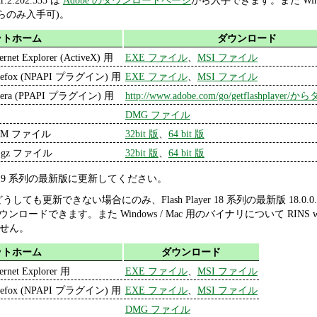
 11.2.202.535 は
Adobe のダウンロードページ
から入手できます。また Window
らのみ入手可)。
ットホーム
ダウンロード
ternet Explorer (ActiveX) 用
EXE ファイル
、
MSI ファイル
refox (NPAPI プラグイン) 用
EXE ファイル
、
MSI ファイル
era (PPAPI プラグイン) 用
http://www.adobe.com/go/getflashplay
DMG ファイル
PM ファイル
32bit 版
、
64 bit 版
r.gz ファイル
32bit 版
、
64 bit 版
yer 19 系列の最新版に更新してください。
更新できない場合にのみ、Flash Player 18 系列の最新版 18.0.0.252 を
ンロードできます。また Windows / Mac 用のバイナリについて RINS
しません。
ットホーム
ダウンロード
ternet Explorer 用
EXE ファイル
、
MSI ファイル
refox (NPAPI プラグイン) 用
EXE ファイル
、
MSI ファイル
DMG ファイル