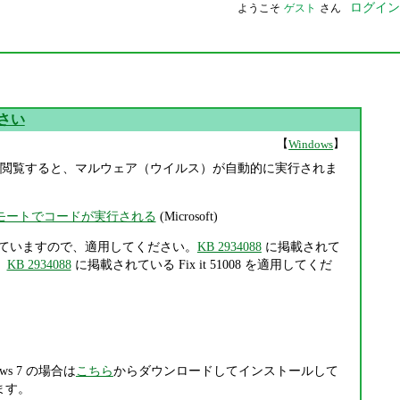
ログイン
ようこそ
ゲスト
さん
ださい
【
】
Windows
ページを IE で閲覧すると、マルウェア（ウイルス）が自動的に実行されま
より、リモートでコードが実行される
(Microsoft)
されていますので、適用してください。
KB 2934088
に掲載されて
、
KB 2934088
に掲載されている Fix it 51008 を適用してくだ
s 7 の場合は
こちら
からダウンロードしてインストールして
ます。