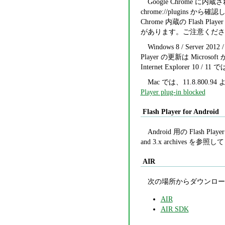
Google Chrome に
chrome://plugins 
Chrome 内蔵の Flash
があります。ご注意くださ
Windows 8 / Server 2012
Player の更新は Micros
Internet Explorer 10
Mac では、11.8.800
Player plug-in blocked
Flash Player for Android
Android 用の Flash
and 3.x archives を参
AIR
次の場所からダウンロー
AIR
AIR SDK