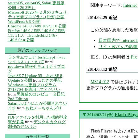
watchOS, visionOS, Safari 更新版
関連キーワード:
Internet
公開（26.3等）
Microsoft 2026 年 2 月のセキュリ
ティ更新プログラム (月例) 公開
2014.02.25 追記
WordPress 6.9 公開
Chrome 143.0.7499.109/.110 公開
この欠陥を悪用した攻撃
Firefox 146.0 / ESR 140.6.0 / ESR
115.31.0、Thunderbird 146 /
140.6.0esr 公開
日本国内で Interne
サイト改ざんの影響
最近のトラックバック
IE 9、10 の利用者は
Fix
ランサムウェア TeslaCrypt（vvv
ウイルス）について
from
rootdown 情報セキュリティブロ
2014.03.12 追記
グ
Java SE 7 Update 55、Java SE 8
Update 5 公開
from
むぎの手記
MS14-012
で修正されました
Windows に更新プログラム
更新プログラムの適用後に、F
2718704 を適用してください
from
黒翼猫のコンピュータ日記
2nd Edition
Safari 5.0.1 / 4.1.1 が公開されてい
ます
from
おねぇ～ちゃんズＨ
ｉ！
▼
Flash P
2014/02/21(金)
PDFファイルを利用した標的型攻
撃が多発
from
デジタルカタログ
制作のデジパン
Flash Player
カテゴリ一覧
存在し活動しています。可