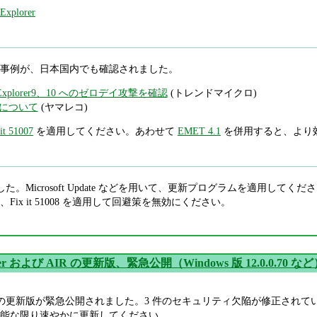
 Explorer
事例が、日本国内でも確認されました。
t Explorer9、10 へのゼロデイ攻撃を確認
(トレンドマイクロ)
について
(ヤマレコ)
 it 51007
を適用してください。あわせて
EMET 4.1
を併用すると、より
。Microsoft Update などを用いて、更新プログラムを適用してくださ
ix it 51008 を適用して回避策を無効にください。
layer および AIR の更新版、緊急公開（Windows 版 12.0.0.70 な
 および AIR の更新版が緊急公開されました。3 件のセキュリティ欠陥が修
能な限り速やかに更新してください。