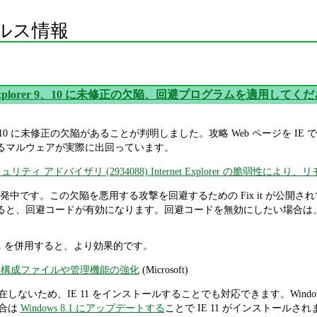
ルス情報
et Explorer 9、10 に未修正の欠陥、回避プログラムを適用してく
rer (IE) 9、10 に未修正の欠陥があることが判明しました。攻略 Web 
とするマルウェアが実際に出回っています。
ティ アドバイザリ (2934088) Internet Explorer の脆弱性に
発中です。この欠陥を悪用する攻撃を回避するための Fix it が公開
7 を実行すると、回避コードが有効になります。回避コードを無効にしたい場合は
ET 4.1 を併用すると、より効果的です。
開 〜 構成ファイルや管理機能の強化
(Microsoft)
は存在しないため、IE 11 をインストールすることでも対応できます。Window
場合は
Windows 8.1 にアップデートする
ことで IE 11 がインストールされ