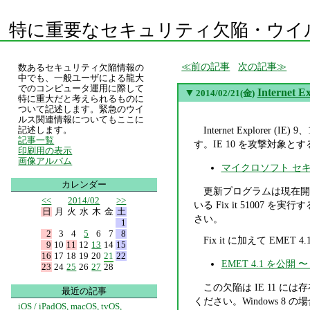
特に重要なセキュリティ欠陥・ウイ
前の記事
次の記事
数あるセキュリティ欠陥情報の
中でも、一般ユーザによる龍大
でのコンピュータ運用に際して
▼
Intern
2014/02/21(金)
特に重大だと考えられるものに
ついて記述します。緊急のウイ
ルス関連情報についてもここに
Internet Explo
記述します。
記事一覧
す。IE 10 を攻撃対象
印刷用の表示
画像アルバム
マイクロソフト セキュリ
カレンダー
更新プログラムは現在開
<<
2014/02
>>
いる Fix it 5100
日
月
火
水
木
金
土
さい。
1
2
3
4
5
6
7
8
Fix it に加えて EM
9
10
11
12
13
14
15
16
17
18
19
20
21
22
EMET 4.1 を公
23
24
25
26
27
28
この欠陥は IE 11 に
最近の記事
ください。Windows 8 の
iOS / iPadOS, macOS, tvOS,