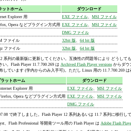
ラットホーム
ダウンロード
ernet Explorer 用
EXE ファイル
、
MSI ファイル
refox, Opera などプラグイン方式用
EXE ファイル
、
MSI ファイル
DMG ファイル
PM ファイル
32bit 版
、
64 bit 版
r.gz ファイル
32bit 版
、
64 bit 版
ayer 12 系列の最新版に更新してください。互換性の問題等により どうしても更新
Flash Player 11.7.700.269 は
Archived Flash Player versions
からダウン
配布しています (学内からのみ入手可)。ただし Linux 用の 11.7.700.26
プラットホーム
ダウンロード
Internet Explorer 用
EXE ファイル
、
MSI ファイル
Firefox, Opera などプラグイン方式用
EXE ファイル
、
MSI ファイル
DMG ファイル
.07.08 で終了しました。Flash Player 12 系列あるいは 11.7 系列に移
atalyst、Flash Professional 等開発ツール用の Flash Player は
Adobe Flash Playe