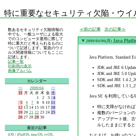
特に重要なセキュリティ欠陥・ウイ
前の記事
次の記事
数あるセキュリティ欠陥情報の
中でも、一般ユーザによる龍大
でのコンピュータ運用に際して
▼
Java Pla
2009/04/06(月)
特に重大だと考えられるものに
ついて記述します。緊急のウイ
ルス関連情報についてもここに
Java Platform, 
記述します。
記事一覧
印刷用の表示
JDK and JRE 6 Updat
画像アルバム
JDK and JRE 5.0 Upd
SDK and JRE 1
カレンダー
SDK and JRE 1
<<
2009/04
>>
日
月
火
水
木
金
土
Java SE を利用
1
2
3
4
5
6
7
8
9
10
11
特に支障がなければ、最新バ
12
13
14
15
16
17
18
19
20
21
22
23
24
25
複数のバージョンの
26
27
28
29
30
アップデート後、古
ルしたままにすると
最近の記事
iOS / iPadOS, macOS, tvOS,
たとえば、お使いのコンピュー