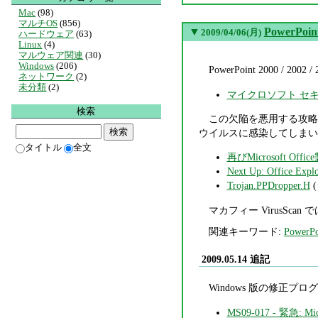
Mac
(98)
マルチOS
(856)
▼
PowerPoi
2009/04/06(月)
ハードウェア
(63)
Linux
(4)
マルウェア関連
(30)
Windows
(206)
PowerPoint 2000 
ネットワーク
(2)
未分類
(2)
マイクロソフト セキュリ
検索
この欠陥を悪用する攻略 P
ウイルスに感染してしまい
タイトル
全文
再びMicrosoft Of
Next Up: Office Explo
Trojan.PPDropper.H
マカフィー VirusSc
関連キーワード:
PowerPo
2009.05.14 追記
Windows 版の修正プログ
MS09-017 - 緊急: