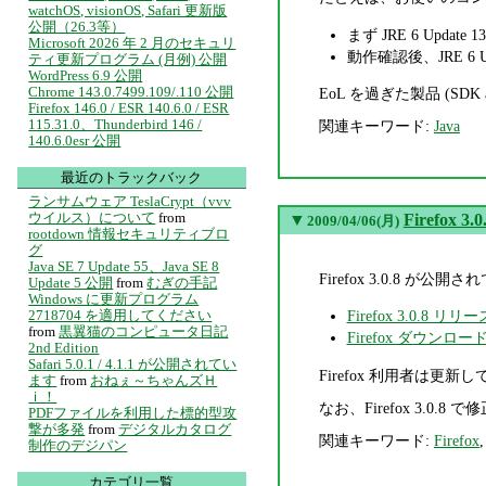
watchOS, visionOS, Safari 更新版
公開（26.3等）
まず JRE 6 Update
Microsoft 2026 年 2 月のセキュリ
動作確認後、JRE 6 Up
ティ更新プログラム (月例) 公開
WordPress 6.9 公開
Chrome 143.0.7499.109/.110 公開
EoL を過ぎた製品 (SDK
Firefox 146.0 / ESR 140.6.0 / ESR
115.31.0、Thunderbird 146 /
関連キーワード:
Java
140.6.0esr 公開
最近のトラックバック
ランサムウェア TeslaCrypt（vvv
ウイルス）について
from
▼
Firefox
2009/04/06(月)
rootdown 情報セキュリティブロ
グ
Java SE 7 Update 55、Java SE 8
Firefox 3.0.8
Update 5 公開
from
むぎの手記
Windows に更新プログラム
2718704 を適用してください
Firefox 3.0.8 リ
from
黒翼猫のコンピュータ日記
Firefox ダウンロー
2nd Edition
Safari 5.0.1 / 4.1.1 が公開されてい
Firefox 利用者は更新し
ます
from
おねぇ～ちゃんズＨ
ｉ！
なお、Firefox 3.0.8
PDFファイルを利用した標的型攻
撃が多発
from
デジタルカタログ
関連キーワード:
Firefox
制作のデジパン
カテゴリ一覧