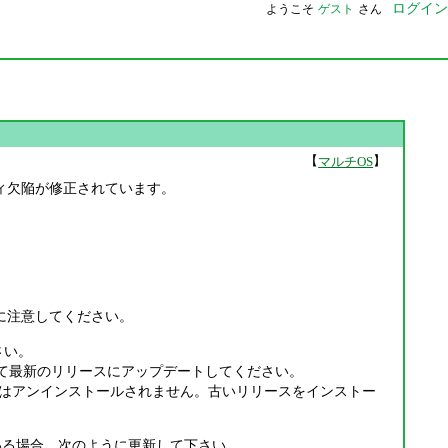
ログイン
ようこそ
ゲスト
さん
【
】
マルチOS
なセキュリティ欠陥が修正されています。
点に注意してください。
ださい。
ついて最新のリリースにアップデートしてください。
はアンインストールされません。古いリリースをインストー
ールされている場合、次のように更新して下さい。