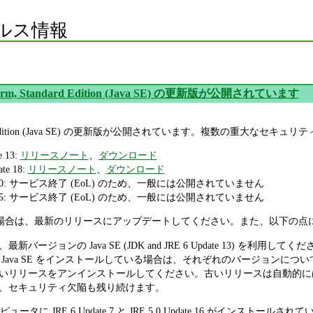
ルス情報
tform, Standard Edition (Java SE) の更新版が公開されています
Standard Edition (Java SE) の更新版が公開されています。複数の重大
e 13:
リリースノート
、
ダウンロード
ate 18:
リリースノート
、
ダウンロード
.4.2_20: サービス終了 (EoL) のため、一般には公開されていません
.3.1_25: サービス終了 (EoL) のため、一般には公開されていません
している場合は、最新のリリースにアップデートしてください。また、以下の
ージョンの Java SE (JDK and JRE 6 Update 13) を利用してく
 Java SE をインストールしている場合は、それぞれのバージョンに
いリリースをアンインストールしてください。古いリリースは自動的に
、セキュリティ欠陥も残り続けます。
タに JRE 6 Update 7 と JRE 5.0 Update 16 がインスト