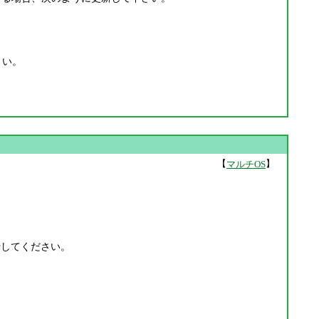
下さい。
【
】
マルチOS
 へ移行してください。