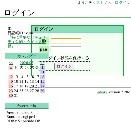
ログイン
ようこそ
ゲスト
さん
ログイン
ID :
ログイン
日記帳ID : vuln
『
特に重要なセキュリ
ID
ティ欠陥・ウイルス情
報
』
pass
カレンダー
ログイン状態を保持する
<<
2026/08
>>
日
月
火
水
木
金
土
1
2
3
4
5
6
7
8
9
10
11
12
13
14
15
16
17
18
19
20
21
22
23
24
25
26
27
28
29
adiary
Version 2.28c.
30
31
System info
Apache : prefork
Runtime : cgi perl
RDBMS : pseudo DB