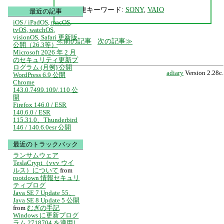
関連キーワード:
SONY
,
VAIO
最近の記事
iOS / iPadOS, macOS,
tvOS, watchOS,
visionOS, Safari 更新版
前の記事
次の記事
公開（26.3等）
Microsoft 2026 年 2 月
のセキュリティ更新プ
ログラム (月例) 公開
adiary
Version 2.28c.
WordPress 6.9 公開
Chrome
143.0.7499.109/.110 公
開
Firefox 146.0 / ESR
140.6.0 / ESR
115.31.0、Thunderbird
146 / 140.6.0esr 公開
最近のトラックバック
ランサムウェア
TeslaCrypt（vvv ウイ
ルス）について
from
rootdown 情報セキュリ
ティブログ
Java SE 7 Update 55、
Java SE 8 Update 5 公開
from
むぎの手記
Windows に更新プログ
ラム 2718704 を適用し