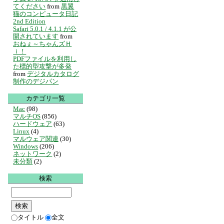
てください
from
黒翼
猫のコンピュータ日記
2nd Edition
Safari 5.0.1 / 4.1.1 が公
開されています
from
おねぇ～ちゃんズＨ
ｉ！
PDFファイルを利用し
た標的型攻撃が多発
from
デジタルカタログ
制作のデジパン
カテゴリ一覧
Mac
(98)
マルチOS
(856)
ハードウェア
(63)
Linux
(4)
マルウェア関連
(30)
Windows
(206)
ネットワーク
(2)
未分類
(2)
検索
タイトル
全文