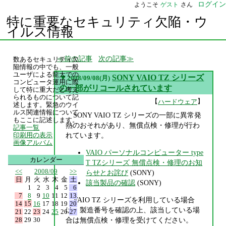
ログイン
ようこそ
ゲスト
さん
特に重要なセキュリティ欠陥・ウ
イルス情報
前の記事
次の記事
数あるセキュリティ欠
陥情報の中でも、一般
ユーザによる龍大での
▼
SONY VAIO TZ シリーズ
2008/09/08(月)
コンピュータ運用に際
の一部がリコールされています
して特に重大だと考え
られるものについて記
【
】
ハードウェア
述します。緊急のウイ
ルス関連情報について
SONY VAIO TZ シリーズの一部に異常発
もここに記述します。
熱のおそれがあり、無償点検・修理が行わ
記事一覧
れています。
印刷用の表示
画像アルバム
VAIO パーソナルコンピューター type
カレンダー
T TZシリーズ 無償点検・修理のお知
<<
2008/09
>>
らせとお詫び
(SONY)
日
月
火
水
木
金
土
該当製品の確認
(SONY)
1
2
3
4
5
6
7
8
9
10
11
12
13
VAIO TZ シリーズを利用している場合
14
15
16
17
18
19
20
は、製造番号を確認の上、該当している場
21
22
23
24
25
26
27
28
29
30
合は無償点検・修理を受けてください。