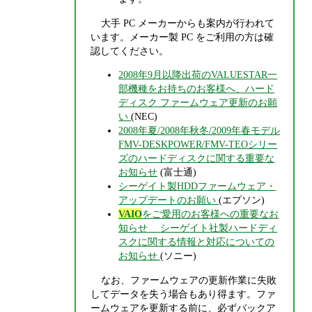
大手 PC メーカーからも案内が行われて
います。メーカー製 PC をご利用の方は確
認してください。
2008年9月以降出荷のVALUESTAR一
部機種をお持ちのお客様へ、ハード
ディスク ファームウェア更新のお願
い
(NEC)
2008年夏/2008年秋冬/2009年春モデル
FMV-DESKPOWER/FMV-TEOシリー
ズのハードディスクに関する重要な
お知らせ
(富士通)
シーゲイト製HDDファームウェア・
アップデートのお願い
(エプソン)
VAIO
をご愛用のお客様への重要なお
知らせ シーゲイト社製ハードディ
スクに関する情報と対応についての
お知らせ
(ソニー)
なお、ファームウェアの更新作業に失敗
してデータを失う場合もあり得ます。ファ
ームウェアを更新する前に、必ずバックア