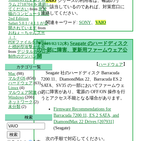
VAIO
シリーズの利用者は、確認のう
ラム 2718704 を適用し
え、該当しているのであれば、対策窓口に
てください
from
黒翼
連絡してください。
猫のコンピュータ日記
2nd Edition
関連キーワード:
SONY
、
VAIO
Safari 5.0.1 / 4.1.1 が公
開されています
from
おねぇ～ちゃんズＨ
ｉ！
PDFファイルを利用し
▼
Seagate のハードディスク
2009/02/12(木)
た標的型攻撃が多発
の一部に障害、更新用ファームウェア公
from
デジタルカタログ
開
制作のデジパン
【
】
ハードウェア
カテゴリ一覧
Seagate 社のハードディスク Barracuda
Mac
(98)
マルチOS
(856)
7200.11、DiamondMax 22、Barracuda ES.2
ハードウェア
(63)
SATA、SV35 の一部においてファームウェ
Linux
(4)
アに障害があり、電源の OFF/ON 操作を行
マルウェア関連
(30)
Windows
(206)
うとアクセス不能となる場合があります。
ネットワーク
(2)
未分類
(2)
Firmware Recommendations for
Barracuda 7200.11, ES.2 SATA, and
検索
DiamondMax 22 Drives [207931]
(Seagate)
次の手順で対応してください。