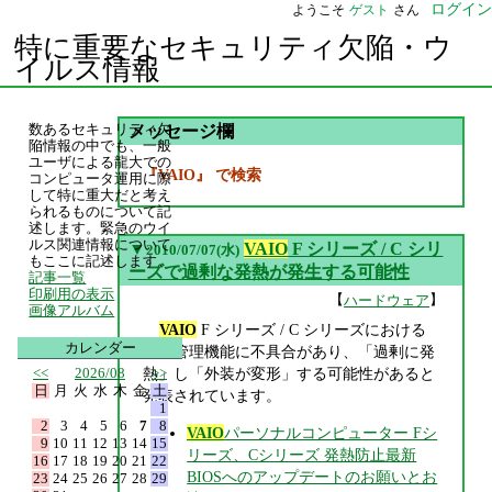
ログイン
ようこそ
ゲスト
さん
特に重要なセキュリティ欠陥・ウ
イルス情報
数あるセキュリティ欠
メッセージ欄
陥情報の中でも、一般
ユーザによる龍大での
『VAIO』 で検索
コンピュータ運用に際
して特に重大だと考え
られるものについて記
述します。緊急のウイ
ルス関連情報について
▼
VAIO
F シリーズ / C シリ
2010/07/07(水)
もここに記述します。
ーズで過剰な発熱が発生する可能性
記事一覧
印刷用の表示
【
】
ハードウェア
画像アルバム
VAIO
F シリーズ / C シリーズにおける
カレンダー
温度管理機能に不具合があり、「過剰に発
<<
2026/08
>>
熱」し「外装が変形」する可能性があると
日
月
火
水
木
金
土
発表されています。
1
2
3
4
5
6
7
8
VAIO
パーソナルコンピューター Fシ
9
10
11
12
13
14
15
リーズ、Cシリーズ 発熱防止最新
16
17
18
19
20
21
22
BIOSへのアップデートのお願いとお
23
24
25
26
27
28
29