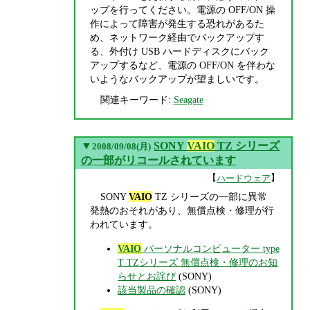
ップを行ってください。電源の OFF/ON 操
作によって障害が発生する恐れがあるた
め、ネットワーク経由でバックアップす
る、外付け USB ハードディスクにバック
アップするなど、電源の OFF/ON を伴わな
いようなバックアップが望ましいです。
関連キーワード:
Seagate
▼
SONY
VAIO
TZ シリーズ
2008/09/08(月)
の一部がリコールされています
【
】
ハードウェア
SONY
VAIO
TZ シリーズの一部に異常
発熱のおそれがあり、無償点検・修理が行
われています。
VAIO
パーソナルコンピューター type
T TZシリーズ 無償点検・修理のお知
らせとお詫び
(SONY)
該当製品の確認
(SONY)