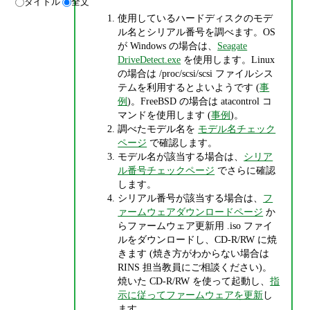
タイトル
全文
使用しているハードディスクのモデ
ル名とシリアル番号を調べます。OS
が Windows の場合は、
Seagate
DriveDetect.exe
を使用します。Linux
の場合は /proc/scsi/scsi ファイルシス
テムを利用するとよいようです (
事
例
)。FreeBSD の場合は atacontrol コ
マンドを使用します (
事例
)。
調べたモデル名を
モデル名チェック
ページ
で確認します。
モデル名が該当する場合は、
シリア
ル番号チェックページ
でさらに確認
します。
シリアル番号が該当する場合は、
フ
ァームウェアダウンロードページ
か
らファームウェア更新用 .iso ファイ
ルをダウンロードし、CD-R/RW に焼
きます (焼き方がわからない場合は
RINS 担当教員にご相談ください)。
焼いた CD-R/RW を使って起動し、
指
示に従ってファームウェアを更新
し
ます。