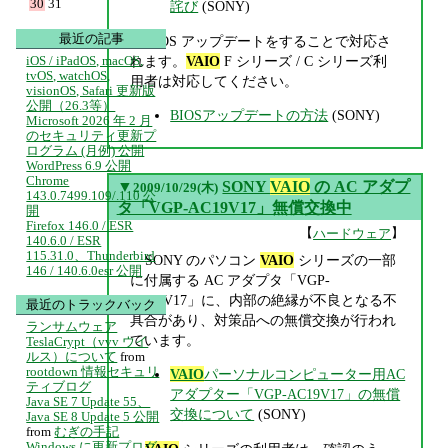
30
31
詫び
(SONY)
最近の記事
BIOS アップデートをすることで対応さ
れます。
VAIO
F シリーズ / C シリーズ利
iOS / iPadOS, macOS,
tvOS, watchOS,
用者は対応してください。
visionOS, Safari 更新版
公開（26.3等）
BIOSアップデートの方法
(SONY)
Microsoft 2026 年 2 月
のセキュリティ更新プ
ログラム (月例) 公開
WordPress 6.9 公開
Chrome
▼
SONY
VAIO
の AC アダプ
2009/10/29(木)
143.0.7499.109/.110 公
タ「VGP-AC19V17」無償交換中
開
Firefox 146.0 / ESR
【
】
ハードウェア
140.6.0 / ESR
115.31.0、Thunderbird
SONY のパソコン
VAIO
シリーズの一部
146 / 140.6.0esr 公開
に付属する AC アダプタ「VGP-
AC19V17」に、内部の絶縁が不良となる不
最近のトラックバック
具合があり、対策品への無償交換が行われ
ランサムウェア
ています。
TeslaCrypt（vvv ウイ
ルス）について
from
rootdown 情報セキュリ
VAIO
パーソナルコンピューター用AC
ティブログ
アダプター「VGP-AC19V17」の無償
Java SE 7 Update 55、
交換について
(SONY)
Java SE 8 Update 5 公開
from
むぎの手記
Windows に更新プログ