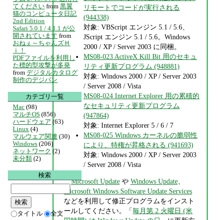
てください
from
黒翼
リモートでコードが実行される
猫のコンピュータ日記
(944338)
2nd Edition
対象: VBScript エンジン 5.1 / 5.6、
Safari 5.0.1 / 4.1.1 が公
開されています
from
JScript エンジン 5.1 / 5.6。Windows
おねぇ～ちゃんズＨ
2000 / XP / Server 2003 に同梱。
ｉ！
MS08-023 ActiveX Kill Bit 用のセキュ
PDFファイルを利用し
た標的型攻撃が多発
リティ更新プログラム (948881)
from
デジタルカタログ
対象: Windows 2000 / XP / Server 2003
制作のデジパン
/ Server 2008 / Vista
MS08-024 Internet Explorer 用の累積的
カテゴリ一覧
なセキュリティ更新プログラム
Mac
(98)
マルチOS
(856)
(947864)
ハードウェア
(63)
対象: Internet Explorer 5 / 6 / 7
Linux
(4)
MS08-025 Windows カーネルの脆弱性
マルウェア関連
(30)
Windows
(206)
により、特権が昇格される (941693)
ネットワーク
(2)
対象: Windows 2000 / XP / Server 2003
未分類
(2)
/ Server 2008 / Vista
検索
Microsoft Update
や
Windows Update
、
Microsoft Windows Software Update Services
などを利用して修正プログラムをインスト
ールしてください。「
毎月第 2 火曜日 (米
タイトル
全文