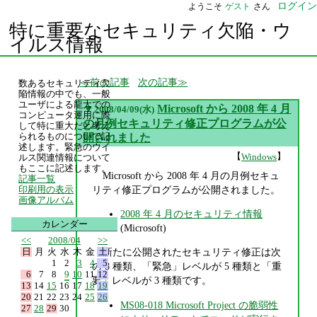
ログイン
ようこそ
ゲスト
さん
特に重要なセキュリティ欠陥・ウ
イルス情報
前の記事
次の記事
数あるセキュリティ欠
陥情報の中でも、一般
ユーザによる龍大での
▼
Microsoft から 2008 年 4 月
2008/04/09(水)
コンピュータ運用に際
の月例セキュリティ修正プログラムが公
して特に重大だと考え
られるものについて記
開されました
述します。緊急のウイ
【
】
Windows
ルス関連情報について
もここに記述します。
Microsoft から 2008 年 4 月の月例セキュ
記事一覧
リティ修正プログラムが公開されました。
印刷用の表示
画像アルバム
2008 年 4 月のセキュリティ情報
カレンダー
(Microsoft)
<<
2008/04
>>
日
月
火
水
木
金
土
新たに公開されたセキュリティ修正は次
1
2
3
4
5
の 8 種類、「緊急」レベルが 5 種類と「重
6
7
8
9
10
11
12
要」レベルが 3 種類です。
13
14
15
16
17
18
19
20
21
22
23
24
25
26
MS08-018 Microsoft Project の脆弱性
27
28
29
30