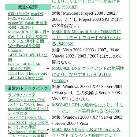
により、リモートでコードが実行さ
れる (950183)
最近の記事
対象: Microsoft Project 2000 / 2002 /
iOS / iPadOS, macOS,
tvOS, watchOS,
2003。ただし Project 2003 SP3 にはこ
visionOS, Safari 更新版
の欠陥はない。
公開（26.3等）
MS08-019 Microsoft Visio の脆弱性に
Microsoft 2026 年 2 月
のセキュリティ更新プ
より、リモートでコードが実行され
ログラム (月例) 公開
る (949032)
WordPress 6.9 公開
対象: Visio 2002 / 2003 / 2007。Visio
Chrome
143.0.7499.109/.110 公
Viewer 2002 / 2003 / 2007 にはこの欠
開
陥はない。
Firefox 146.0 / ESR
MS08-020 DNS クライアントの脆弱性
140.6.0 / ESR
115.31.0、Thunderbird
により、なりすましが行われる
146 / 140.6.0esr 公開
(945553)
対象: Windows 2000 / XP / Server 2003
最近のトラックバック
/ Vista gold。この欠陥は Server 2008 /
ランサムウェア
Vista SP1 にはない。
TeslaCrypt（vvv ウイ
ルス）について
from
MS08-021 GDI の脆弱性により、リモ
rootdown 情報セキュリ
ートでコードが実行される (948590)
ティブログ
対象: Windows 2000 / XP / Server 2003
Java SE 7 Update 55、
Java SE 8 Update 5 公開
/ Server 2008 / Vista
from
むぎの手記
MS08-022 VBScript および JScript ス
Windows に更新プログ
クリプト エンジンの脆弱性により、
ラム 2718704 を適用し