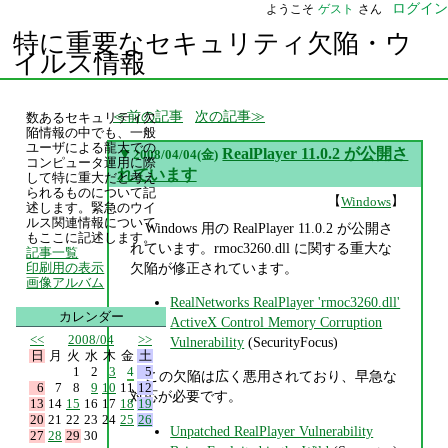
ログイン
ようこそ
ゲスト
さん
特に重要なセキュリティ欠陥・ウ
イルス情報
前の記事
次の記事
数あるセキュリティ欠
陥情報の中でも、一般
ユーザによる龍大での
▼
RealPlayer 11.0.2 が公開さ
2008/04/04(金)
コンピュータ運用に際
れています
して特に重大だと考え
られるものについて記
【
】
Windows
述します。緊急のウイ
ルス関連情報について
Windows 用の RealPlayer 11.0.2 が公開さ
もここに記述します。
れています。rmoc3260.dll に関する重大な
記事一覧
欠陥が修正されています。
印刷用の表示
画像アルバム
RealNetworks RealPlayer 'rmoc3260.dll'
カレンダー
ActiveX Control Memory Corruption
<<
2008/04
>>
Vulnerability
(SecurityFocus)
日
月
火
水
木
金
土
1
2
3
4
5
この欠陥は広く悪用されており、早急な
6
7
8
9
10
11
12
対応が必要です。
13
14
15
16
17
18
19
20
21
22
23
24
25
26
Unpatched RealPlayer Vulnerability
27
28
29
30