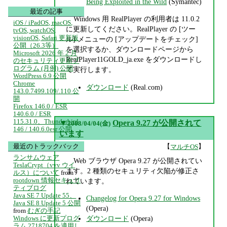
Being Exploited in the Wild
(Symantec)
最近の記事
Windows 用 RealPlayer の利用者は 11.0.2
iOS / iPadOS, macOS,
に更新してください。RealPlayer の [ツー
tvOS, watchOS,
visionOS, Safari 更新版
ル] メニューの [アップデートをチェック]
公開（26.3等）
を選択するか、ダウンロードページから
Microsoft 2026 年 2 月
RealPlayer11GOLD_ja.exe をダウンロードし
のセキュリティ更新プ
ログラム (月例) 公開
て実行します。
WordPress 6.9 公開
Chrome
ダウンロード
(Real.com)
143.0.7499.109/.110 公
開
Firefox 146.0 / ESR
140.6.0 / ESR
115.31.0、Thunderbird
▼
Opera 9.27 が公開されて
2008/04/04(金)
146 / 140.6.0esr 公開
います
最近のトラックバック
【
】
マルチOS
ランサムウェア
Web ブラウザ Opera 9.27 が公開されてい
TeslaCrypt（vvv ウイ
ます。2 種類のセキュリティ欠陥が修正さ
ルス）について
from
rootdown 情報セキュリ
れています。
ティブログ
Java SE 7 Update 55、
Changelog for Opera 9.27 for Windows
Java SE 8 Update 5 公開
(Opera)
from
むぎの手記
Windows に更新プログ
ダウンロード
(Opera)
ラム 2718704 を適用し