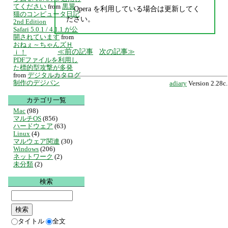
てください
from
黒翼
Opera を利用している場合は更新してく
猫のコンピュータ日記
ださい。
2nd Edition
Safari 5.0.1 / 4.1.1 が公
開されています
from
おねぇ～ちゃんズＨ
前の記事
次の記事
ｉ！
PDFファイルを利用し
た標的型攻撃が多発
from
デジタルカタログ
制作のデジパン
adiary
Version 2.28c.
カテゴリ一覧
Mac
(98)
マルチOS
(856)
ハードウェア
(63)
Linux
(4)
マルウェア関連
(30)
Windows
(206)
ネットワーク
(2)
未分類
(2)
検索
タイトル
全文