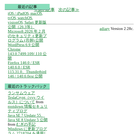
最近の記事
前の記事
次の記事
iOS / iPadOS, macOS,
tvOS, watchOS,
visionOS, Safari 更新版
公開（26.3等）
adiary
Version 2.28c.
Microsoft 2026 年 2 月
のセキュリティ更新プ
ログラム (月例) 公開
WordPress 6.9 公開
Chrome
143.0.7499.109/.110 公
開
Firefox 146.0 / ESR
140.6.0 / ESR
115.31.0、Thunderbird
146 / 140.6.0esr 公開
最近のトラックバック
ランサムウェア
TeslaCrypt（vvv ウイ
ルス）について
from
rootdown 情報セキュリ
ティブログ
Java SE 7 Update 55、
Java SE 8 Update 5 公開
from
むぎの手記
Windows に更新プログ
ラム 2718704 を適用し