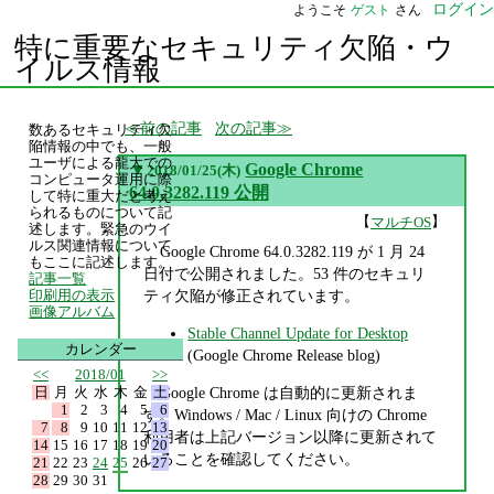
ログイン
ようこそ
ゲスト
さん
特に重要なセキュリティ欠陥・ウ
イルス情報
前の記事
次の記事
数あるセキュリティ欠
陥情報の中でも、一般
ユーザによる龍大での
▼
Google Chrome
2018/01/25(木)
コンピュータ運用に際
64.0.3282.119 公開
して特に重大だと考え
られるものについて記
【
】
マルチOS
述します。緊急のウイ
ルス関連情報について
Google Chrome 64.0.3282.119 が 1 月 24
もここに記述します。
日付で公開されました。53 件のセキュリ
記事一覧
ティ欠陥が修正されています。
印刷用の表示
画像アルバム
Stable Channel Update for Desktop
カレンダー
(Google Chrome Release blog)
<<
2018/01
>>
日
月
火
水
木
金
土
Google Chrome は自動的に更新されま
1
2
3
4
5
6
す。Windows / Mac / Linux 向けの Chrome
7
8
9
10
11
12
13
利用者は上記バージョン以降に更新されて
14
15
16
17
18
19
20
いることを確認してください。
21
22
23
24
25
26
27
28
29
30
31