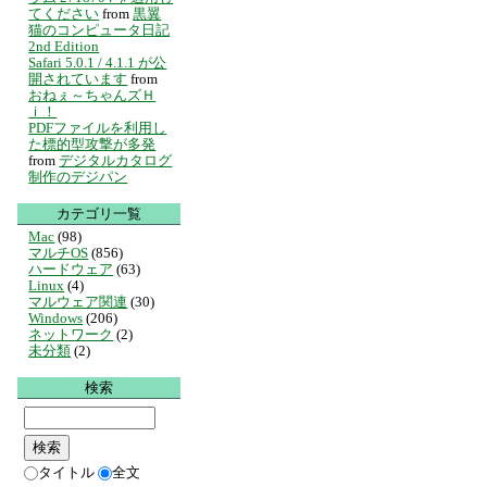
てください
from
黒翼
猫のコンピュータ日記
2nd Edition
Safari 5.0.1 / 4.1.1 が公
開されています
from
おねぇ～ちゃんズＨ
ｉ！
PDFファイルを利用し
た標的型攻撃が多発
from
デジタルカタログ
制作のデジパン
カテゴリ一覧
Mac
(98)
マルチOS
(856)
ハードウェア
(63)
Linux
(4)
マルウェア関連
(30)
Windows
(206)
ネットワーク
(2)
未分類
(2)
検索
タイトル
全文