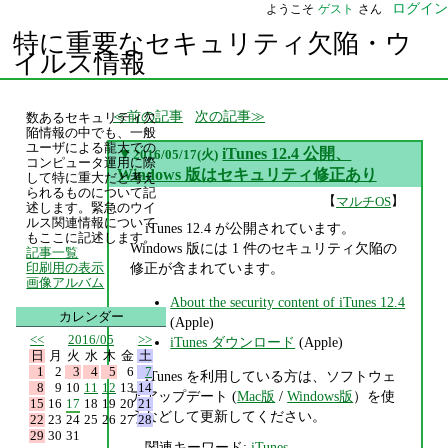
ログイン
ようこそ
ゲスト
さん
特に重要なセキュリティ欠陥・ウ
イルス情報
前の記事
次の記事
数あるセキュリティ欠
陥情報の中でも、一般
ユーザによる龍大での
▼
iTunes 12.4 公開、
2016/05/17(火)
コンピュータ運用に際
Windows 版はセキュリティ修正あり
して特に重大だと考え
られるものについて記
【
】
マルチOS
述します。緊急のウイ
ルス関連情報について
iTunes 12.4 が公開されています。
もここに記述します。
Windows 版には 1 件のセキュリティ欠陥の
記事一覧
修正が含まれています。
印刷用の表示
画像アルバム
About the security content of iTunes 12.4
カレンダー
(Apple)
<<
2016/05
>>
iTunes ダウンロード
(Apple)
日
月
火
水
木
金
土
1
2
3
4
5
6
7
iTunes を利用している方は、ソフトウェ
8
9
10
11
12
13
14
アアップデート (
Mac版
/
Windows版
）を使
15
16
17
18
19
20
21
うなどして更新してください。
22
23
24
25
26
27
28
29
30
31
関連キーワード:
iTunes