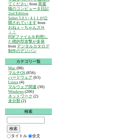
てください
from
黒翼
猫のコンピュータ日記
2nd Edition
Safari 5.0.1 / 4.1.1 が公
開されています
from
おねぇ～ちゃんズＨ
ｉ！
PDFファイルを利用し
た標的型攻撃が多発
from
デジタルカタログ
制作のデジパン
カテゴリ一覧
Mac
(98)
マルチOS
(856)
ハードウェア
(63)
Linux
(4)
マルウェア関連
(30)
Windows
(206)
ネットワーク
(2)
未分類
(2)
検索
タイトル
全文