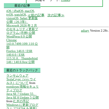
最近の記事
iOS / iPadOS, macOS,
tvOS, watchOS,
前の記事
次の記事
visionOS, Safari 更新版
公開（26.3等）
Microsoft 2026 年 2 月
のセキュリティ更新プ
adiary
Version 2.28c.
ログラム (月例) 公開
WordPress 6.9 公開
Chrome
143.0.7499.109/.110 公
開
Firefox 146.0 / ESR
140.6.0 / ESR
115.31.0、Thunderbird
146 / 140.6.0esr 公開
最近のトラックバック
ランサムウェア
TeslaCrypt（vvv ウイ
ルス）について
from
rootdown 情報セキュリ
ティブログ
Java SE 7 Update 55、
Java SE 8 Update 5 公開
from
むぎの手記
Windows に更新プログ
ラム 2718704 を適用し