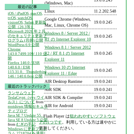
(Windows, Mac)
最近の記事
Linux
11.2.202.548
iOS / iPadOS, macOS,
tvOS, watchOS,
Google Chrome (Windows,
19.0.0.245
visionOS, Safari 更新版
Mac, Linux, Chrome OS)
公開（26.3等）
Microsoft 2026 年 2 月
Windows 8 / Server 2012 /
のセキュリティ更新プ
19.0.0.245
RT の Internet Explorer 10
ログラム (月例) 公開
WordPress 6.9 公開
Windows 8.1 / Server 2012
Chrome
R2 / RT 8.1 の Internet
19.0.0.245
143.0.7499.109/.110 公
開
Explorer 11
Firefox 146.0 / ESR
Windows 10 の Internet
140.6.0 / ESR
19.0.0.245
115.31.0、Thunderbird
Explorer 11 / Edge
146 / 140.6.0esr 公開
AIR Desktop Runtime
19.0.0.241
最近のトラックバック
AIR SDK
19.0.0.241
ランサムウェア
AIR SDK & Compiler
19.0.0.241
TeslaCrypt（vvv ウイ
ルス）について
from
AIR for Android
19.0.0.241
rootdown 情報セキュリ
ティブログ
Java SE 7 Update 55、
Flash Player は
狙われやすいソフトウェ
Java SE 8 Update 5 公開
アの1つです
。利用している方は速やかに
from
むぎの手記
更新してください。
Windows に更新プログ
ラム 2718704 を適用し