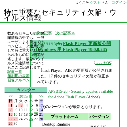
ログイン
ようこそ
ゲスト
さん
特に重要なセキュリティ欠陥・ウ
イルス情報
前の記事
次の記事
数あるセキュリティ欠
陥情報の中でも、一般
ユーザによる龍大での
▼
Flash Player 更新版公開
2015/11/13(金)
コンピュータ運用に際
（Windows 用 Flash Player 19.0.0.245
して特に重大だと考え
られるものについて記
等）
述します。緊急のウイ
【
】
マルチOS
ルス関連情報について
もここに記述します。
Flash Player、AIR の更新版が公開されま
記事一覧
した。17 件のセキュリティ欠陥が修正さ
印刷用の表示
画像アルバム
れています。
カレンダー
APSB15-28 - Security updates available
<<
2015/11
>>
for Adobe Flash Player
(Adobe)
日
月
火
水
木
金
土
1
2
3
4
5
6
7
次のバージョンが最新となります。
8
9
10
11
12
13
14
15
16
17
18
19
20
21
プラットホーム
バージョン
22
23
24
25
26
27
28
29
30
Desktop Runtime
19.0.0.245