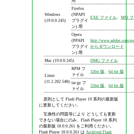
用
Firefox
Windows
(NPAPI
EXE ファイル
、
MSI 
(19.0.0.245)
プラグイ
ン) 用
Opera
(PPAPI
http://www.adobe.com/go/
プラグイ
からダウンロード
ン) 用
Mac (19.0.0.245)
DMG ファイル
RPM フ
32bit 版
、
64 bit 版
ァイル
Linux
(11.2.202.548)
tar.gz フ
32bit 版
、
64 bit 版
ァイル
原則として Flash Player 19 系列の最新版
に更新してください。
互換性の問題等により どうしても更新
できない場合にのみ、Flash Player 18 系列
の最新版 18.0.0.261 をご利用ください。
Flash Player 18.0.0.261 は
Archived Flash