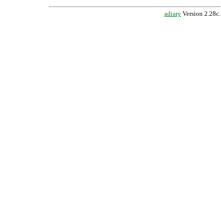
adiary
Version 2.28c.