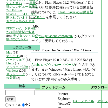
なお、Flash Player 11.2 (Windows) / 11.3
てください
from
黒翼
猫のコンピュータ日記
(Mac OS X) 以降に備わっている自動更新
2nd Edition
機能については、
Flash Player の自動更新
Safari 5.0.1 / 4.1.1 が公
について
を参照してください。
開されています
from
おねぇ～ちゃんズＨ
ｉ！
AIR
PDFファイルを利用し
た標的型攻撃が多発
from
デジタルカタログ
https://get.adobe.com/jp/air/
からダウンロ
制作のデジパン
ードして更新してください。
カテゴリ一覧
Flash Player for Windows / Mac / Linux
Mac
(98)
マルチOS
(856)
Flash Player 19.0.0.245 / 11.2.202.548 は
ハードウェア
(63)
Linux
(4)
Adobe のダウンロードページ
から入手でき
マルウェア関連
(30)
ます。また Windows / Mac / Linux 用のバイ
Windows
(206)
ナリについて RINS web ページでも配布し
ネットワーク
(2)
未分類
(2)
ています (学内からのみ入手可)。
検索
プラットホーム
ダウンロー
Internet
Explorer
EXE ファイル
、
MSI 
(ActiveX)
タイトル
全文