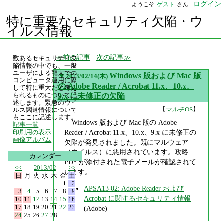
ログイン
ようこそ
ゲスト
さん
特に重要なセキュリティ欠陥・ウ
イルス情報
前の記事
次の記事
数あるセキュリティ欠
陥情報の中でも、一般
ユーザによる龍大での
▼
Windows 版および Mac 版
2013/02/14(木)
コンピュータ運用に際
の Adobe Reader / Acrobat 11.x、10.x、
して特に重大だと考え
られるものについて記
9.x に未修正の欠陥
述します。緊急のウイ
【
】
マルチOS
ルス関連情報について
もここに記述します。
Windows 版および Mac 版の Adobe
記事一覧
Reader / Acrobat 11.x、10.x、9.x に未修正の
印刷用の表示
画像アルバム
欠陥が発見されました。既にマルウェア
（ウイルス）に悪用されています。攻略
カレンダー
PDF が添付された電子メールが確認されて
<<
2013/02
>>
います。
日
月
火
水
木
金
土
1
2
APSA13-02: Adobe Reader および
3
4
5
6
7
8
9
Acrobat に関するセキュリティ情報
10
11
12
13
14
15
16
17
18
19
20
21
22
23
(Adobe)
24
25
26
27
28