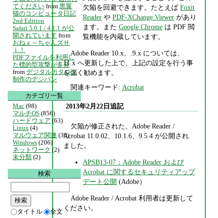
てください
from
黒翼
欠陥を回避できます。たとえば
Foxit
猫のコンピュータ日記
Reader
や
PDF-XChange Viewer
があり
2nd Edition
ます。また
Google Chrome
は PDF 閲
Safari 5.0.1 / 4.1.1 が公
開されています
from
覧機能を内蔵しています。
おねぇ～ちゃんズＨ
ｉ！
Adobe Reader 10.x、.9.x については、
PDFファイルを利用し
11.x へ更新した上で、上記の設定を行う事
た標的型攻撃が多発
from
デジタルカタログ
を強く勧めます。
制作のデジパン
関連キーワード:
Acrobat
カテゴリ一覧
2013年2月22日追記
Mac
(98)
マルチOS
(856)
ハードウェア
(63)
欠陥が修正された、Adobe Reader /
Linux
(4)
マルウェア関連
(30)
Acrobat 11.0.02、10.1.6、9.5.4 が公開され
Windows
(206)
ました。
ネットワーク
(2)
未分類
(2)
APSB13-07：Adobe Reader および
Acrobat に関するセキュリティアップ
検索
デート公開
(Adobe）
Adobe Reader / Acrobat 利用者は更新して
ください。
タイトル
全文