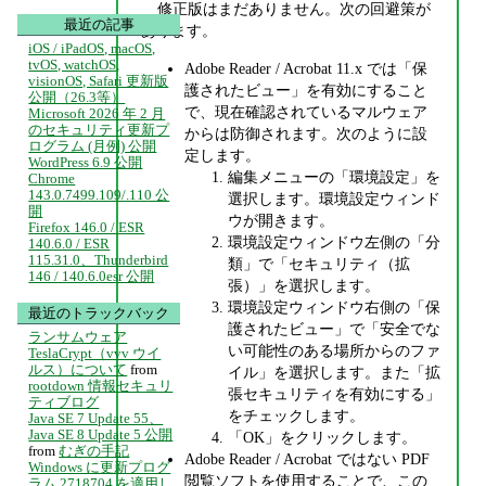
修正版はまだありません。次の回避策が
最近の記事
あります。
iOS / iPadOS, macOS,
tvOS, watchOS,
Adobe Reader / Acrobat 11.x では「保
visionOS, Safari 更新版
護されたビュー」を有効にすること
公開（26.3等）
で、現在確認されているマルウェア
Microsoft 2026 年 2 月
のセキュリティ更新プ
からは防御されます。次のように設
ログラム (月例) 公開
定します。
WordPress 6.9 公開
編集メニューの「環境設定」を
Chrome
143.0.7499.109/.110 公
選択します。環境設定ウィンド
開
ウが開きます。
Firefox 146.0 / ESR
環境設定ウィンドウ左側の「分
140.6.0 / ESR
115.31.0、Thunderbird
類」で「セキュリティ（拡
146 / 140.6.0esr 公開
張）」を選択します。
環境設定ウィンドウ右側の「保
最近のトラックバック
護されたビュー」で「安全でな
ランサムウェア
い可能性のある場所からのファ
TeslaCrypt（vvv ウイ
ルス）について
from
イル」を選択します。また「拡
rootdown 情報セキュリ
張セキュリティを有効にする」
ティブログ
をチェックします。
Java SE 7 Update 55、
Java SE 8 Update 5 公開
「OK」をクリックします。
from
むぎの手記
Adobe Reader / Acrobat ではない PDF
Windows に更新プログ
閲覧ソフトを使用することで、この
ラム 2718704 を適用し