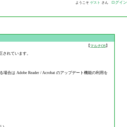
ログイン
ようこそ
ゲスト
さん
【
】
マルチOS
欠陥が修正されています。
合は Adobe Reader / Acrobat のアップデート機能の利用を
さい。