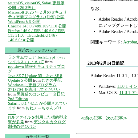
watchOS, visionOS, Safari 更新版
公開（26.3等）
なお、
Microsoft 2026 年 2 月のセキュリ
ティ更新プログラム (月例) 公開
Adobe Reader / 
WordPress 6.9 公開
にアップグレードしてくださ
Chrome 143.0.7499.109/.110 公開
Firefox 146.0 / ESR 140.6.0 / ESR
Adobe Reader /
115.31.0、Thunderbird 146 /
140.6.0esr 公開
関連キーワード:
Acrobat
最近のトラックバック
ランサムウェア TeslaCrypt（vvv
ウイルス）について
from
2013年2月14日追記
rootdown 情報セキュリティブロ
グ
Adobe Reader 1
Java SE 7 Update 55、Java SE 8
Update 5 公開
from
むぎの手記
Windows に更新プログラム
Windows:
11.0.1 
2718704 を適用してください
Mac OS X:
11.0.1
from
黒翼猫のコンピュータ日記
2nd Edition
Safari 5.0.1 / 4.1.1 が公開されてい
ます
from
おねぇ～ちゃんズＨ
ｉ！
PDFファイルを利用した標的型攻
前の記事
次の記事
撃が多発
from
デジタルカタログ
制作のデジパン
カテゴリ一覧