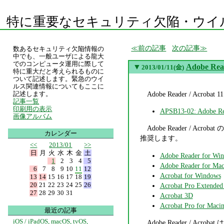
特に重要なセキュリティ欠陥・ウイ
前の記事
次の記事
数あるセキュリティ欠陥情報の
中でも、一般ユーザによる龍大
でのコンピュータ運用に際して
▼
Adobe Rea
2013/01/11(金)
特に重大だと考えられるものに
ついて記述します。緊急のウイ
ルス関連情報についてもここに
Adobe Reader / A
記述します。
記事一覧
印刷用の表示
APSB13-02: Ad
画像アルバム
Adobe Reader / 
カレンダー
推奨します。
<<
2013/01
>>
日
月
火
水
木
金
土
Adobe Reader for Wi
1
2
3
4
5
Adobe Reader for Mac
6
7
8
9
10
11
12
Acrobat for Windows
13
14
15
16
17
18
19
20
21
22
23
24
25
26
Acrobat Pro Extended
27
28
29
30
31
Acrobat 3D
Acrobat Pro for Macin
最近の記事
iOS / iPadOS, macOS, tvOS,
Adobe Reader /