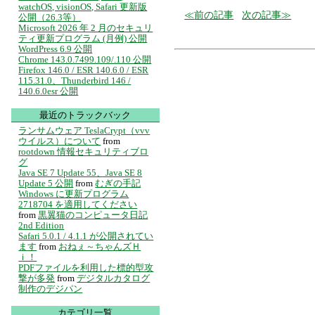
watchOS, visionOS, Safari 更新版
前の記事
次の記事
公開（26.3等）
Microsoft 2026 年 2 月のセキュリ
ティ更新プログラム (月例) 公開
WordPress 6.9 公開
Chrome 143.0.7499.109/.110 公開
Firefox 146.0 / ESR 140.6.0 / ESR
115.31.0、Thunderbird 146 /
140.6.0esr 公開
最近のトラックバック
ランサムウェア TeslaCrypt（vvv
ウイルス）について
from
rootdown 情報セキュリティブロ
グ
Java SE 7 Update 55、Java SE 8
Update 5 公開
from
むぎの手記
Windows に更新プログラム
2718704 を適用してください
from
黒翼猫のコンピュータ日記
2nd Edition
Safari 5.0.1 / 4.1.1 が公開されてい
ます
from
おねぇ～ちゃんズＨ
ｉ！
PDFファイルを利用した標的型攻
撃が多発
from
デジタルカタログ
制作のデジパン
カテゴリ一覧