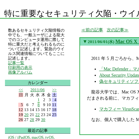
特に重要なセキュリティ欠陥・ウイ
前の記事
次の記事
数あるセキュリティ欠陥情報の
中でも、一般ユーザによる龍大
でのコンピュータ運用に際して
▼
Mac O
2011/06/01(水)
特に重大だと考えられるものに
ついて記述します。緊急のウイ
ルス関連情報についてもここに
2011 年 5 月ごろか
記述します。
記事一覧
印刷用の表示
「Mac Defend
画像アルバム
About Security Updat
偽セキュリティソフ
カレンダー
<<
2011/06
>>
龍谷大学では、Mac OS
日
月
火
水
木
金
土
だまされる前に、マカフィー V
1
2
3
4
5
6
7
8
9
10
11
マカフィー VirusScan 
12
13
14
15
16
17
18
19
20
21
22
23
24
25
なお、個人で購入した M
26
27
28
29
30
最近の記事
iOS / iPadOS, macOS, tvOS,