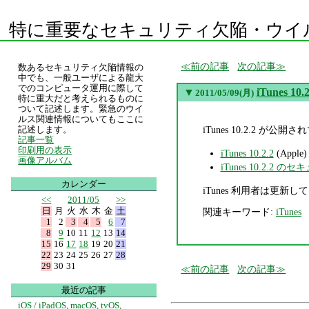
特に重要なセキュリティ欠陥・ウイ
前の記事
次の記事
数あるセキュリティ欠陥情報の
中でも、一般ユーザによる龍大
でのコンピュータ運用に際して
▼
iTunes 
2011/05/09(月)
特に重大だと考えられるものに
ついて記述します。緊急のウイ
ルス関連情報についてもここに
iTunes 10.2.2 が
記述します。
記事一覧
印刷用の表示
iTunes 10.2.2
(Apple)
画像アルバム
iTunes 10.2.
カレンダー
iTunes 利用者は更新
<<
2011/05
>>
日
月
火
水
木
金
土
関連キーワード:
iTunes
1
2
3
4
5
6
7
8
9
10
11
12
13
14
15
16
17
18
19
20
21
22
23
24
25
26
27
28
29
30
31
前の記事
次の記事
最近の記事
iOS / iPadOS, macOS, tvOS,