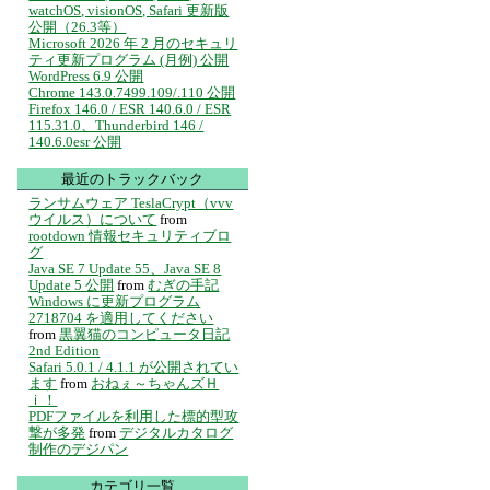
watchOS, visionOS, Safari 更新版
公開（26.3等）
Microsoft 2026 年 2 月のセキュリ
ティ更新プログラム (月例) 公開
WordPress 6.9 公開
Chrome 143.0.7499.109/.110 公開
Firefox 146.0 / ESR 140.6.0 / ESR
115.31.0、Thunderbird 146 /
140.6.0esr 公開
最近のトラックバック
ランサムウェア TeslaCrypt（vvv
ウイルス）について
from
rootdown 情報セキュリティブロ
グ
Java SE 7 Update 55、Java SE 8
Update 5 公開
from
むぎの手記
Windows に更新プログラム
2718704 を適用してください
from
黒翼猫のコンピュータ日記
2nd Edition
Safari 5.0.1 / 4.1.1 が公開されてい
ます
from
おねぇ～ちゃんズＨ
ｉ！
PDFファイルを利用した標的型攻
撃が多発
from
デジタルカタログ
制作のデジパン
カテゴリ一覧