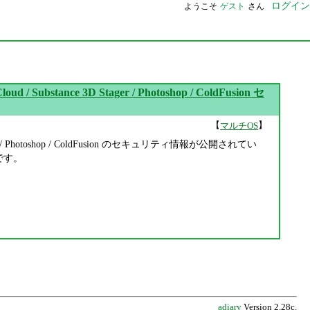
ログイン
ようこそ
ゲスト
さん
Cloud / Substance 3D Stager / Photoshop / ColdFusion セ
【
】
マルチOS
nce 3D Stager / Photoshop / ColdFusion のセキュリティ情報が公開されてい
 です。
adiary
Version 2.28c.