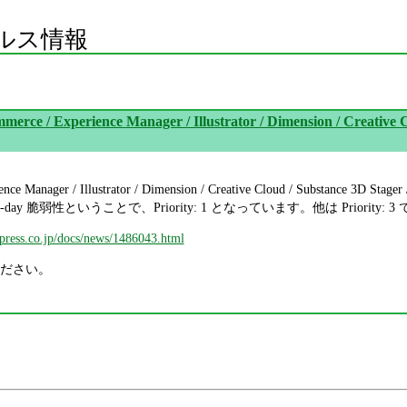
ルス情報
erce / Experience Manager / Illustrator / Dimension / Creative 
ience Manager / Illustrator / Dimension / Creative Cloud / Substa
 0-day 脆弱性ということで、Priority: 1 となっています。他は Priority: 3
mpress.co.jp/docs/news/1486043.html
ださい。