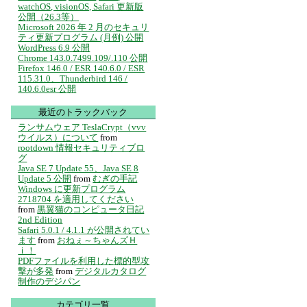
watchOS, visionOS, Safari 更新版
公開（26.3等）
Microsoft 2026 年 2 月のセキュリ
ティ更新プログラム (月例) 公開
WordPress 6.9 公開
Chrome 143.0.7499.109/.110 公開
Firefox 146.0 / ESR 140.6.0 / ESR
115.31.0、Thunderbird 146 /
140.6.0esr 公開
最近のトラックバック
ランサムウェア TeslaCrypt（vvv
ウイルス）について
from
rootdown 情報セキュリティブロ
グ
Java SE 7 Update 55、Java SE 8
Update 5 公開
from
むぎの手記
Windows に更新プログラム
2718704 を適用してください
from
黒翼猫のコンピュータ日記
2nd Edition
Safari 5.0.1 / 4.1.1 が公開されてい
ます
from
おねぇ～ちゃんズＨ
ｉ！
PDFファイルを利用した標的型攻
撃が多発
from
デジタルカタログ
制作のデジパン
カテゴリ一覧