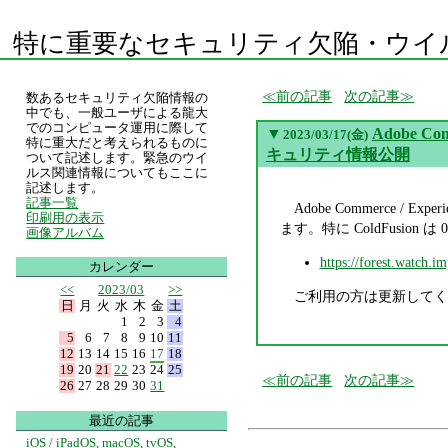
特に重要なセキュリティ欠陥・ウイ
前の記事
次の記事
数あるセキュリティ欠陥情報の
中でも、一般ユーザによる龍大
でのコンピュータ運用に際して
▼
Adobe Comm
2023/03/17(金)
特に重大だと考えられるものに
キュリティ情報公開
ついて記述します。緊急のウイ
ルス関連情報についてもここに
記述します。
記事一覧
Adobe Commerce / Exper
印刷用の表示
ます。特に ColdFusion は
画像アルバム
https://forest.watch.i
カレンダー
<<
2023/03
>>
ご利用の方は更新してく
日
月
火
水
木
金
土
1
2
3
4
5
6
7
8
9
10
11
12
13
14
15
16
17
18
19
20
21
22
23
24
25
前の記事
次の記事
26
27
28
29
30
31
最近の記事
iOS / iPadOS, macOS, tvOS,