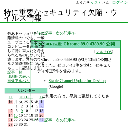
ログイン
ようこそ
ゲスト
さん
特に重要なセキュリティ欠陥・ウ
イルス情報
前の記事
次の記事
数あるセキュリティ欠
陥情報の中でも、一般
ユーザによる龍大での
▼
Chrome 89.0.4389.90 公開
2021/03/15(月)
コンピュータ運用に際
して特に重大だと考え
【
】
マルチOS
られるものについて記
Chrome 89.0.4389.90 が3月13日に公開さ
述します。緊急のウイ
ルス関連情報について
れました。ゼロデイ1件を含む、セキュリ
もここに記述します。
ティ修正5件を含みます。
記事一覧
印刷用の表示
Stable Channel Update for Desktop
画像アルバム
(Google)
カレンダー
ご利用の方は、早急に更新してくださ
<<
2021/03
>>
日
月
火
水
木
金
土
い。
1
2
3
4
5
6
7
8
9
10
11
12
13
14
15
16
17
18
19
20
21
22
23
24
25
26
27
前の記事
次の記事
28
29
30
31