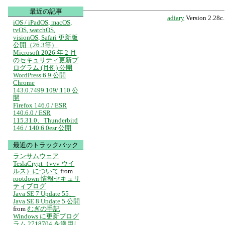
最近の記事
adiary
Version 2.28c.
iOS / iPadOS, macOS,
tvOS, watchOS,
visionOS, Safari 更新版
公開（26.3等）
Microsoft 2026 年 2 月
のセキュリティ更新プ
ログラム (月例) 公開
WordPress 6.9 公開
Chrome
143.0.7499.109/.110 公
開
Firefox 146.0 / ESR
140.6.0 / ESR
115.31.0、Thunderbird
146 / 140.6.0esr 公開
最近のトラックバック
ランサムウェア
TeslaCrypt（vvv ウイ
ルス）について
from
rootdown 情報セキュリ
ティブログ
Java SE 7 Update 55、
Java SE 8 Update 5 公開
from
むぎの手記
Windows に更新プログ
ラム 2718704 を適用し