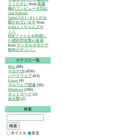
てください
from
黒翼
猫のコンピュータ日記
2nd Edition
Safari 5.0.1 / 4.1.1 が公
開されています
from
おねぇ～ちゃんズＨ
ｉ！
PDFファイルを利用し
た標的型攻撃が多発
from
デジタルカタログ
制作のデジパン
カテゴリ一覧
Mac
(98)
マルチOS
(856)
ハードウェア
(63)
Linux
(4)
マルウェア関連
(30)
Windows
(206)
ネットワーク
(2)
未分類
(2)
検索
タイトル
全文