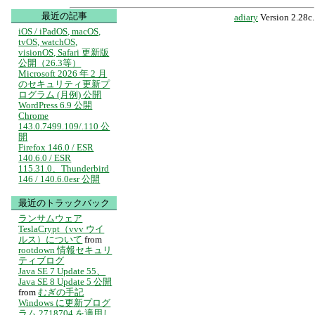
最近の記事
adiary
Version 2.28c.
iOS / iPadOS, macOS,
tvOS, watchOS,
visionOS, Safari 更新版
公開（26.3等）
Microsoft 2026 年 2 月
のセキュリティ更新プ
ログラム (月例) 公開
WordPress 6.9 公開
Chrome
143.0.7499.109/.110 公
開
Firefox 146.0 / ESR
140.6.0 / ESR
115.31.0、Thunderbird
146 / 140.6.0esr 公開
最近のトラックバック
ランサムウェア
TeslaCrypt（vvv ウイ
ルス）について
from
rootdown 情報セキュリ
ティブログ
Java SE 7 Update 55、
Java SE 8 Update 5 公開
from
むぎの手記
Windows に更新プログ
ラム 2718704 を適用し