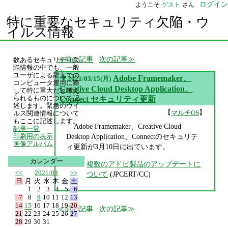
ログイン
ようこそ
ゲスト
さん
特に重要なセキュリティ欠陥・ウ
イルス情報
前の記事
次の記事
数あるセキュリティ欠
陥情報の中でも、一般
ユーザによる龍大での
▼
Adobe Framemaker、
2021/03/15(月)
コンピュータ運用に際
Creative Cloud Desktop Application、
して特に重大だと考え
られるものについて記
Connect セキュリティ更新
述します。緊急のウイ
【
】
マルチOS
ルス関連情報について
もここに記述します。
Adobe Framemaker、Creative Cloud
記事一覧
Desktop Application、Connectのセキュリテ
印刷用の表示
画像アルバム
ィ更新が3月10日に出ています。
カレンダー
複数のアドビ製品のアップデートに
<<
2021/03
>>
ついて
(JPCERT/CC)
日
月
火
水
木
金
土
1
2
3
4
5
6
7
8
9
10
11
12
13
14
15
16
17
18
19
20
前の記事
次の記事
21
22
23
24
25
26
27
28
29
30
31