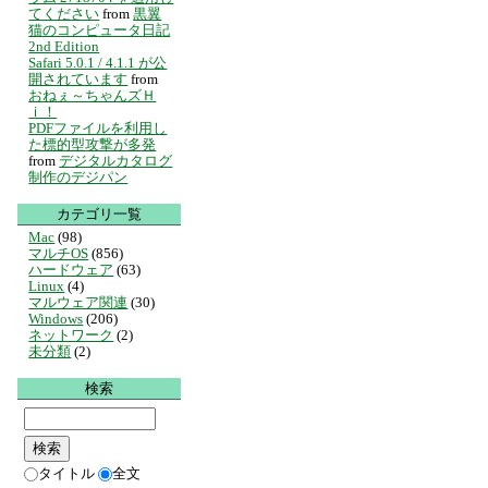
てください
from
黒翼
猫のコンピュータ日記
2nd Edition
Safari 5.0.1 / 4.1.1 が公
開されています
from
おねぇ～ちゃんズＨ
ｉ！
PDFファイルを利用し
た標的型攻撃が多発
from
デジタルカタログ
制作のデジパン
カテゴリ一覧
Mac
(98)
マルチOS
(856)
ハードウェア
(63)
Linux
(4)
マルウェア関連
(30)
Windows
(206)
ネットワーク
(2)
未分類
(2)
検索
タイトル
全文