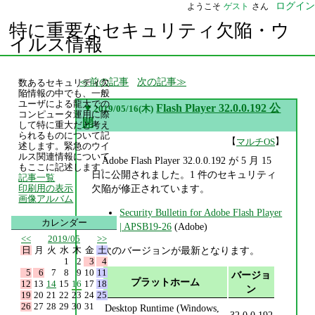
ログイン
ようこそ
ゲスト
さん
特に重要なセキュリティ欠陥・ウ
イルス情報
前の記事
次の記事
数あるセキュリティ欠
陥情報の中でも、一般
ユーザによる龍大での
▼
Flash Player 32.0.0.192 公
2019/05/16(木)
コンピュータ運用に際
開
して特に重大だと考え
られるものについて記
【
】
マルチOS
述します。緊急のウイ
ルス関連情報について
Adobe Flash Player 32.0.0.192 が 5 月 15
もここに記述します。
日に公開されました。1 件のセキュリティ
記事一覧
欠陥が修正されています。
印刷用の表示
画像アルバム
Security Bulletin for Adobe Flash Player
カレンダー
| APSB19-26
(Adobe)
<<
2019/05
>>
日
月
火
水
木
金
土
次のバージョンが最新となります。
1
2
3
4
5
6
7
8
9
10
11
バージョ
プラットホーム
12
13
14
15
16
17
18
ン
19
20
21
22
23
24
25
26
27
28
29
30
31
Desktop Runtime (Windows,
32.0.0.192