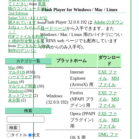
てください
from
黒翼
猫のコンピュータ日記
Flash Player for Windows / Mac / Linux
2nd Edition
Safari 5.0.1 / 4.1.1 が公
Flash Player 32.0.0.192 は
Adobe のダウン
開されています
from
おねぇ～ちゃんズＨ
ロードページ
から入手できます。また
ｉ！
Windows / Mac / Linux 用のバイナリについ
PDFファイルを利用し
て RINS web ページでも配布しています
た標的型攻撃が多発
from
デジタルカタログ
(学内からのみ入手可)。
制作のデジパン
ダウンロー
プラットホーム
カテゴリ一覧
ド
Mac
(98)
Internet
EXE ファ
マルチOS
(856)
ハードウェア
(63)
Explorer
イル
、
MSI
Linux
(4)
(ActiveX) 用
ファイル
マルウェア関連
(30)
Windows
(206)
Firefox
EXE ファ
ネットワーク
(2)
Windows
(NPAPI プラ
イル
、
MSI
未分類
(2)
(32.0.0.192)
グイン) 用
ファイル
検索
Opera (PPAPI
EXE ファ
プラグイン)
イル
、
MSI
用
ファイル
DMG ファ
タイトル
全文
OS X 用