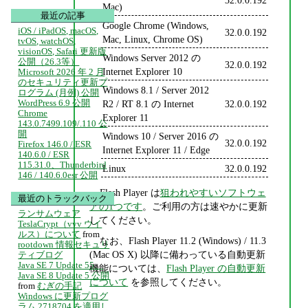
Mac)
最近の記事
Google Chrome (Windows,
iOS / iPadOS, macOS,
32.0.0.192
Mac, Linux, Chrome OS)
tvOS, watchOS,
visionOS, Safari 更新版
Windows Server 2012 の
公開（26.3等）
32.0.0.192
Internet Explorer 10
Microsoft 2026 年 2 月
のセキュリティ更新プ
Windows 8.1 / Server 2012
ログラム (月例) 公開
WordPress 6.9 公開
R2 / RT 8.1 の Internet
32.0.0.192
Chrome
Explorer 11
143.0.7499.109/.110 公
開
Windows 10 / Server 2016 の
32.0.0.192
Firefox 146.0 / ESR
Internet Explorer 11 / Edge
140.6.0 / ESR
115.31.0、Thunderbird
Linux
32.0.0.192
146 / 140.6.0esr 公開
Flash Player は
狙われやすいソフトウェ
最近のトラックバック
アの1つです
。ご利用の方は速やかに更新
ランサムウェア
してください。
TeslaCrypt（vvv ウイ
ルス）について
from
なお、Flash Player 11.2 (Windows) / 11.3
rootdown 情報セキュリ
(Mac OS X) 以降に備わっている自動更新
ティブログ
Java SE 7 Update 55、
機能については、
Flash Player の自動更新
Java SE 8 Update 5 公開
について
を参照してください。
from
むぎの手記
Windows に更新プログ
ラム 2718704 を適用し