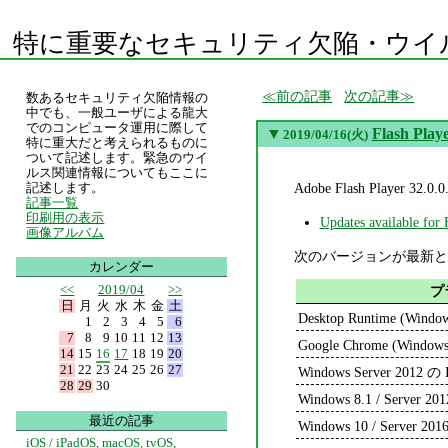
特に重要なセキュリティ欠陥・ウイ
前の記事
次の記事
数あるセキュリティ欠陥情報の
中でも、一般ユーザによる龍大
でのコンピュータ運用に際して
▼
Flash Play
2019/04/16(火)
特に重大だと考えられるものに
ついて記述します。緊急のウイ
ルス関連情報についてもここに
Adobe Flash Play
記述します。
記事一覧
印刷用の表示
Updates available for 
画像アルバム
次のバージョンが最新と
カレンダー
<<
2019/04
>>
プ
日
月
火
水
木
金
土
Desktop Runtime (Windo
1
2
3
4
5
6
7
8
9
10
11
12
13
Google Chrome (Windows
14
15
16
17
18
19
20
21
22
23
24
25
26
27
Windows Server 2012 の I
28
29
30
Windows 8.1 / Server 201
最近の記事
Windows 10 / Server 2016
iOS / iPadOS, macOS, tvOS,