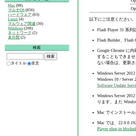
Op
Mac
(98)
Op
マルチOS
(856)
ハードウェア
(63)
以下にご注意ください。
Linux
(4)
マルウェア関連
(30)
Windows
(206)
Flash Player
ネットワーク
(2)
未分類
(2)
Flash Builder、Flas
検索
Google Chro
することもできません。
ない場合は、更新さ
タイトル
全文
Windows Server 2012
Windows 10 / Serv
Software Update Servi
Windows Serve
ります。また Wind
Mac でインスト
Mac では、22.0.0.
Player plug-in blocke