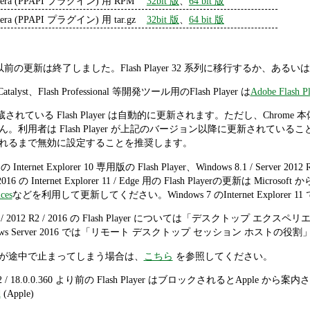
era (PPAPI プラグイン) 用 RPM
32bit 版
、
64 bit 版
era (PPAPI プラグイン) 用 tar.gz
32bit 版
、
64 bit 版
 31 系列以前の更新は終了しました。Flash Player 32 系列に移行するか
h Catalyst、Flash Professional 等開発ツール用のFlash Player は
Adobe Flash Pl
me に内蔵されている Flash Player は自動的に更新されます。ただし、
利用者は Flash Player が上記のバージョン以降に更新されていることをch
れるまで無効に設定することを推奨します。
 の Internet Explorer 10 専用版の Flash Player、Windows 8.1 / Server 2012 
er 2016 の Internet Explorer 11 / Edge 用の Flash Playerの更新は Micr
ces
などを利用して更新してください。Windows 7 のInternet Explorer 
r 2012 / 2012 R2 / 2016 の Flash Player については「デ
ows Server 2016 では「リモート デスクトップ セッション ホス
ールが途中で止まってしまう場合は、
こちら
を参照してください。
192 / 18.0.0.360 より前の Flash Player はブロックされるとApple 
d
(Apple)