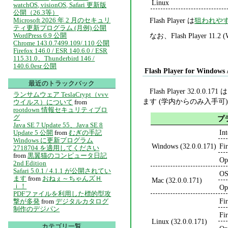
Linux
watchOS, visionOS, Safari 更新版
公開（26.3等）
Flash Player は
狙われや
Microsoft 2026 年 2 月のセキュリ
ティ更新プログラム (月例) 公開
なお、Flash Player 1
WordPress 6.9 公開
Chrome 143.0.7499.109/.110 公開
Firefox 146.0 / ESR 140.6.0 / ESR
115.31.0、Thunderbird 146 /
140.6.0esr 公開
Flash Player for Windows 
最近のトラックバック
Flash Player 32.0.0.171 
ランサムウェア TeslaCrypt（vvv
ます (学内からのみ入手可
ウイルス）について
from
rootdown 情報セキュリティブロ
グ
プ
Java SE 7 Update 55、Java SE 8
In
Update 5 公開
from
むぎの手記
Windows に更新プログラム
Windows (32.0.0.171)
Fi
2718704 を適用してください
from
黒翼猫のコンピュータ日記
Op
2nd Edition
Safari 5.0.1 / 4.1.1 が公開されてい
OS
ます
from
おねぇ～ちゃんズＨ
Mac (32.0.0.171)
ｉ！
Op
PDFファイルを利用した標的型攻
Fi
撃が多発
from
デジタルカタログ
制作のデジパン
Fi
Linux (32.0.0.171)
カテゴリ一覧