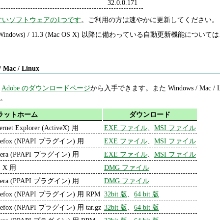
32.0.0.171
すいソフトウェアの1つです
。ご利用の方は速やかに更新してください。
1.2 (Windows) / 11.3 (Mac OS X) 以降に備わっている自動更新機能について
/ Mac / Linux
は
Adobe のダウンロードページ
から入手できます。また Windows / Mac 
)。
ラットホーム
ダウンロード
ternet Explorer (ActiveX) 用
EXE ファイル
、
MSI ファイル
refox (NPAPI プラグイン) 用
EXE ファイル
、
MSI ファイル
era (PPAPI プラグイン) 用
EXE ファイル
、
MSI ファイル
 X 用
DMG ファイル
era (PPAPI プラグイン) 用
DMG ファイル
refox (NPAPI プラグイン) 用 RPM
32bit 版
、
64 bit 版
refox (NPAPI プラグイン) 用 tar.gz
32bit 版
、
64 bit 版