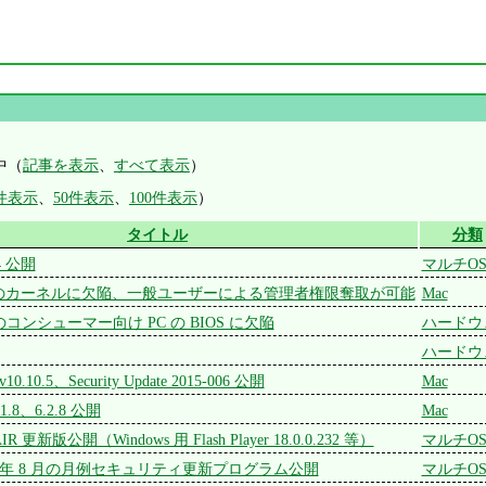
中（
記事を表示
、
すべて表示
）
0件表示
、
50件表示
、
100件表示
）
タイトル
分類
.4 公開
マルチO
.10.5 のカーネルに欠陥、一般ユーザーによる管理者権限奪取が可能
Mac
部のコンシューマー向け PC の BIOS に欠陥
ハードウ
ハードウ
 v10.10.5、Security Update 2015-006 公開
Mac
7.1.8、6.2.8 公開
Mac
、AIR 更新版公開（Windows 用 Flash Player 18.0.0.232 等）
マルチO
 2015 年 8 月の月例セキュリティ更新プログラム公開
マルチO