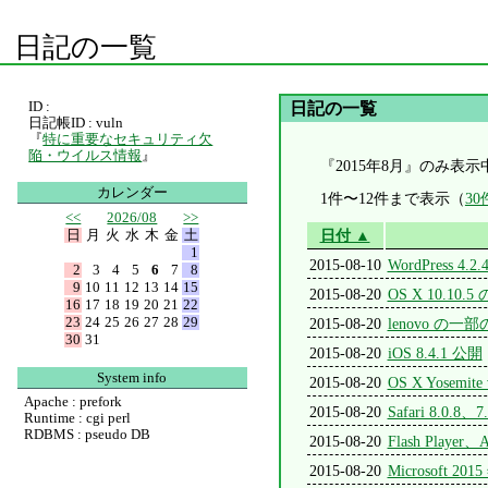
日記の一覧
ID :
日記の一覧
日記帳ID : vuln
『
特に重要なセキュリティ欠
陥・ウイルス情報
』
『2015年8月』のみ表示
カレンダー
1件〜12件まで表示（
3
<<
2026/08
>>
日
月
火
水
木
金
土
日付 ▲
1
2015-08-10
WordPress 4.2
2
3
4
5
6
7
8
9
10
11
12
13
14
15
2015-08-20
OS X 10
16
17
18
19
20
21
22
23
24
25
26
27
28
29
2015-08-20
lenovo の一
30
31
2015-08-20
iOS 8.4.1 公開
System info
2015-08-20
OS X Yosemite
Apache : prefork
2015-08-20
Safari 8.0.8、
Runtime : cgi perl
RDBMS : pseudo DB
2015-08-20
Flash Player
2015-08-20
Microsoft