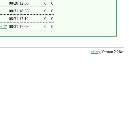
S
08/20 12:36
0
0
S
08/31 18:35
0
0
08/31 17:12
0
0
ェア
08/31 17:09
0
0
adiary
Version 2.28c.