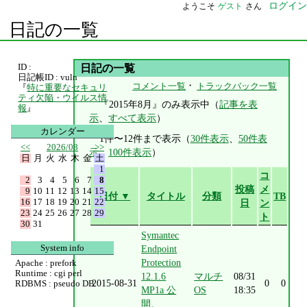
ログイン
ようこそ
ゲスト
さん
日記の一覧
ID :
日記の一覧
日記帳ID : vuln
・
コメント一覧
トラックバック一覧
『
特に重要なセキュリ
ティ欠陥・ウイルス情
『2015年8月』のみ表示中（
記事を表
報
』
示
、
すべて表示
）
カレンダー
1件〜12件まで表示（
30件表示
、
50件表
<<
2026/08
>>
示
、
100件表示
）
日
月
火
水
木
金
土
1
コ
2
3
4
5
6
7
8
投稿
メ
9
10
11
12
13
14
15
日付 ▼
タイトル
分類
TB
16
17
18
19
20
21
22
日
ン
23
24
25
26
27
28
29
ト
30
31
Symantec
System info
Endpoint
Protection
Apache : prefork
Runtime : cgi perl
12.1.6
マルチ
08/31
2015-08-31
0
0
RDBMS : pseudo DB
MP1a 公
OS
18:35
開、