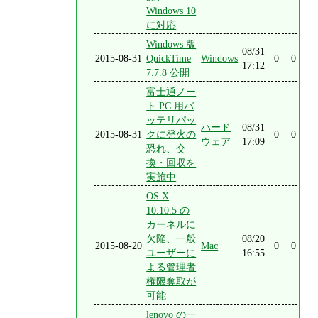
Windows 10
に対応
Windows 版
08/31
2015-08-31
QuickTime
Windows
0
0
17:12
7.7.8 公開
富士通ノー
ト PC 用バ
ッテリパッ
ハード
08/31
2015-08-31
クに発火の
0
0
ウェア
17:09
恐れ、交
換・回収を
実施中
OS X
10.10.5 の
カーネルに
欠陥、一般
08/20
2015-08-20
Mac
0
0
ユーザーに
16:55
よる管理者
権限奪取が
可能
lenovo の一