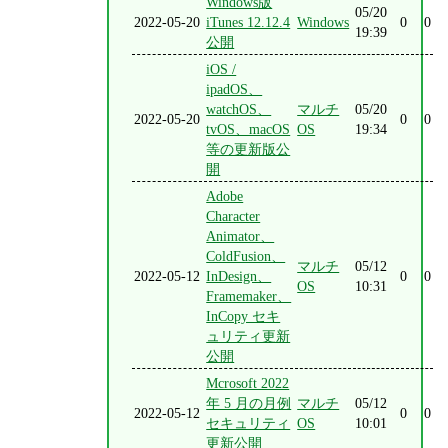
Windows版
05/20
2022-05-20
iTunes 12.12.4
Windows
0
0
19:39
公開
iOS /
ipadOS、
watchOS、
マルチ
05/20
2022-05-20
0
0
tvOS、macOS
OS
19:34
等の更新版公
開
Adobe
Character
Animator、
ColdFusion、
マルチ
05/12
2022-05-12
InDesign、
0
0
OS
10:31
Framemaker、
InCopy セキ
ュリティ更新
公開
Mcrosoft 2022
年 5 月の月例
マルチ
05/12
2022-05-12
0
0
セキュリティ
OS
10:01
更新公開