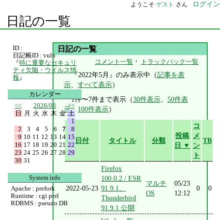
ログイン
ようこそ
ゲスト
さん
日記の一覧
ID :
日記の一覧
日記帳ID : vuln
・
コメント一覧
トラックバック一覧
『
特に重要なセキュリ
ティ欠陥・ウイルス情
『2022年5月』のみ表示中（
記事を表
報
』
示
、
すべて表示
）
カレンダー
1件〜7件まで表示（
30件表示
、
50件表
<<
2026/08
>>
示
、
100件表示
）
日
月
火
水
木
金
土
1
コ
2
3
4
5
6
7
8
投稿
メ
9
10
11
12
13
14
15
日付
タイトル
分類
TB
16
17
18
19
20
21
22
日 ▼
ン
23
24
25
26
27
28
29
ト
30
31
Firefox
System info
100.0.2 / ESR
マルチ
05/23
2022-05-23
91.9.1、
0
0
Apache : prefork
OS
12:12
Runtime : cgi perl
Thunderbird
RDBMS : pseudo DB
91.9.1 公開