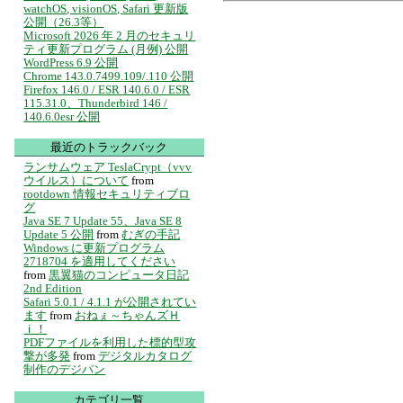
watchOS, visionOS, Safari 更新版
公開（26.3等）
Microsoft 2026 年 2 月のセキュリ
ティ更新プログラム (月例) 公開
WordPress 6.9 公開
Chrome 143.0.7499.109/.110 公開
Firefox 146.0 / ESR 140.6.0 / ESR
115.31.0、Thunderbird 146 /
140.6.0esr 公開
最近のトラックバック
ランサムウェア TeslaCrypt（vvv
ウイルス）について
from
rootdown 情報セキュリティブロ
グ
Java SE 7 Update 55、Java SE 8
Update 5 公開
from
むぎの手記
Windows に更新プログラム
2718704 を適用してください
from
黒翼猫のコンピュータ日記
2nd Edition
Safari 5.0.1 / 4.1.1 が公開されてい
ます
from
おねぇ～ちゃんズＨ
ｉ！
PDFファイルを利用した標的型攻
撃が多発
from
デジタルカタログ
制作のデジパン
カテゴリ一覧