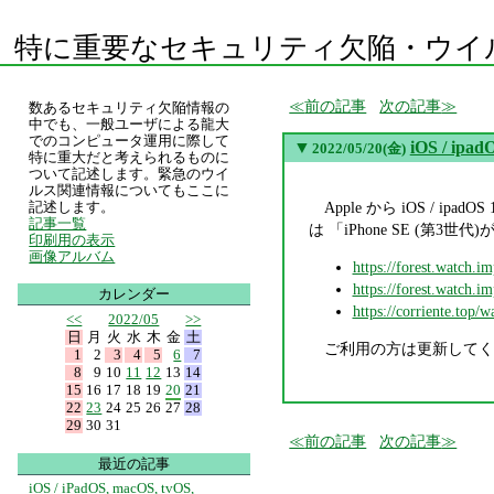
特に重要なセキュリティ欠陥・ウイ
前の記事
次の記事
数あるセキュリティ欠陥情報の
中でも、一般ユーザによる龍大
でのコンピュータ運用に際して
▼
iOS / i
2022/05/20(金)
特に重大だと考えられるものに
ついて記述します。緊急のウイ
ルス関連情報についてもここに
Apple から iOS / i
記述します。
記事一覧
は 「iPhone SE (
印刷用の表示
画像アルバム
https://forest.watch.i
https://forest.watch.i
カレンダー
https://corriente.top/
<<
2022/05
>>
日
月
火
水
木
金
土
ご利用の方は更新してく
1
2
3
4
5
6
7
8
9
10
11
12
13
14
15
16
17
18
19
20
21
22
23
24
25
26
27
28
29
30
31
前の記事
次の記事
最近の記事
iOS / iPadOS, macOS, tvOS,