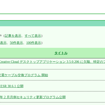
中（
記事を表示
、
すべて表示
）
件表示
、
50件表示
、
100件表示
）
タイトル
be Creative Cloud デスクトップアプリケーション 3.5.0.206 に欠
B-C 充電ケーブル交換プログラム 開始
 / ESR 38.6.1 公開
 2016 年 2 月月例セキュリティ更新プログラム公開