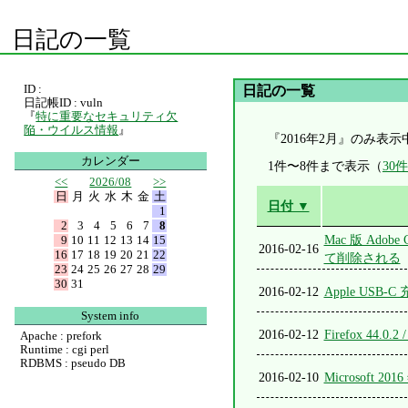
日記の一覧
ID :
日記の一覧
日記帳ID : vuln
『
特に重要なセキュリティ欠
陥・ウイルス情報
』
『2016年2月』のみ表示
カレンダー
1件〜8件まで表示（
30
<<
2026/08
>>
日
月
火
水
木
金
土
日付 ▼
1
2
3
4
5
6
7
8
Mac 版 Ado
9
10
11
12
13
14
15
2016-02-16
16
17
18
19
20
21
22
て削除される
23
24
25
26
27
28
29
30
31
2016-02-12
Apple US
System info
2016-02-12
Firefox 44.0.2
Apache : prefork
Runtime : cgi perl
RDBMS : pseudo DB
2016-02-10
Microsoft