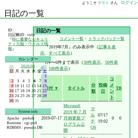
ログイン
ようこそ
ゲスト
さん
日記の一覧
ID :
日記の一覧
日記帳ID : vuln
・
コメント一覧
トラックバック一覧
『
特に重要なセキュリ
ティ欠陥・ウイルス情
『2019年7月』のみ表示中（
記事を表
報
』
示
、
すべて表示
）
カレンダー
1件〜6件まで表示（
30件表示
、
50件表
<<
2026/08
>>
示
、
100件表示
）
日
月
火
水
木
金
土
1
コ
2
3
4
5
6
7
8
分
投稿
メ
9
10
11
12
13
14
15
日付 ▼
タイトル
TB
16
17
18
19
20
21
22
類
日
ン
23
24
25
26
27
28
29
ト
30
31
Microsoft
マ
System info
2019 年 7 月
ル
07/17
2019-07-17
月例更新プ
0
0
Apache : prefork
チ
19:02
Runtime : cgi perl
ログラム公
OS
RDBMS : pseudo DB
開