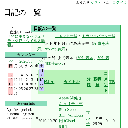
ログイン
ようこそ
ゲスト
さん
日記の一覧
ID :
日記の一覧
日記帳ID : vuln
・
コメント一覧
トラックバック一覧
『
特に重要なセキュリ
ティ欠陥・ウイルス情
『2016年10月』のみ表示中（
記事を表
報
』
示
、
すべて表示
）
カレンダー
1件〜5件まで表示（
30件表示
、
50件表
<<
2026/08
>>
示
、
100件表示
）
日
月
火
水
木
金
土
1
コ
2
3
4
5
6
7
8
分
投稿
メ
9
10
11
12
13
14
15
日付 ▼
タイトル
TB
16
17
18
19
20
21
22
類
日
ン
23
24
25
26
27
28
29
ト
30
31
Apple 関係セ
System info
キュリティ更
新（Xcode
Apache : prefork
マ
Runtime : cgi perl
8.1、Windows
ル
10/30
RDBMS : pseudo DB
2016-10-30
用 iCloud
0
0
チ
26:29
6.0.1、