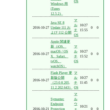
OS
Windows 用
iTunes
12.5.2）
マ
Java SE 8
ル
10/27
2016-10-27
Update 111 お
0
0
チ
15:55
よび 112 公開
OS
Apple 関連更
新（iOS、
マ
macOS / OS
ル
10/27
2016-10-27
0
0
X、Safari、
チ
15:52
tvOS、
OS
watchOS）
Flash Player 更
マ
新版公開
ル
10/27
2016-10-27
0
0
（23.0.0.205,
チ
11:45
11.2.202.643）
OS
マ
Symantec
ル
Endpoint
ウ
10/21
2016-10-21
Protection
ェ
0
0