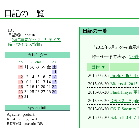
日記の一覧
ID :
日記の一覧
日記帳ID : vuln
『
特に重要なセキュリティ欠
陥・ウイルス情報
』
『2015年3月』のみ表示
カレンダー
1件〜6件まで表示（
30
<<
2026/08
>>
日
月
火
水
木
金
土
日付 ▼
1
2015-03-23
Firefox 36.0.4
2
3
4
5
6
7
8
9
10
11
12
13
14
15
2015-03-20
Microsoft
16
17
18
19
20
21
22
23
24
25
26
27
28
29
2015-03-20
Flash Playe
30
31
2015-03-20
iOS 8.2、Appl
System info
2015-03-20
OS X Security
Apache : prefork
2015-03-20
Safari 8.0.4, 7
Runtime : cgi perl
RDBMS : pseudo DB