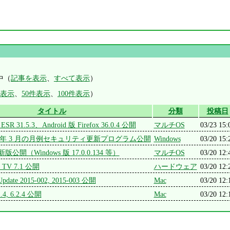
中（
記事を表示
、
すべて表示
）
件表示
、
50件表示
、
100件表示
）
タイトル
分類
投稿日
 / ESR 31.5.3、Android 版 Firefox 36.0.4 公開
マルチOS
03/23 15:
 2015 年 3 月の月例セキュリティ更新プログラム公開
Windows
03/20 15:
r 更新版公開（Windows 版 17.0.0.134 等）
マルチOS
03/20 12:
e TV 7.1 公開
ハードウェア
03/20 12:
 Update 2015-002, 2015-003 公開
Mac
03/20 12:
.1.4, 6.2.4 公開
Mac
03/20 12: