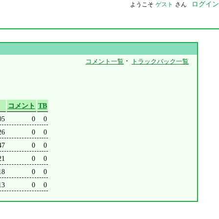
ログイン
ようこそ
ゲスト
さん
・
コメント一覧
トラックバック一覧
コメント
TB
05
0
0
26
0
0
47
0
0
21
0
0
18
0
0
13
0
0