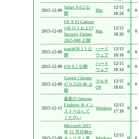
Safari 9.0.2 公
12/15
2015-12-09
Mac
0
0
開
18:24
OS X El Capitan
v10.11.2 および
12/15
2015-12-09
Mac
0
0
Security Update
18:20
2015-008 公開
watchOS 2.1 公
ハード
12/15
2015-12-09
0
0
開
ウェア
18:18
ハード
12/15
2015-12-09
iOS 9.2 公開
0
0
ウェア
18:14
Google Chrome
マルチ
12/15
2015-12-09
47.0.2526.80 公
0
0
OS
18:01
開
最新の Internet
Explorer をイン
12/15
2015-12-15
Windows
0
0
ストールして
17:39
ください
Microsoft 2015
年 12 月月例セ
12/15
2015-12-09
キュリティ更
Windows
0
0