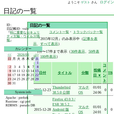
ログイン
ようこそ
ゲスト
さん
日記の一覧
ID :
日記の一覧
日記帳ID : vuln
・
コメント一覧
トラックバック一覧
『
特に重要なセキュリ
ティ欠陥・ウイルス情
『2015年12月』のみ表示中（
記事を表
報
』
示
、
すべて表示
）
カレンダー
1件〜17件まで表示（
30件表示
、
50件表
<<
2026/08
>>
示
、
100件表示
）
日
月
火
水
木
金
土
1
コ
2
3
4
5
6
7
8
投稿
メ
9
10
11
12
13
14
15
日付
タイトル
分類
TB
16
17
18
19
20
21
22
日 ▼
ン
23
24
25
26
27
28
29
ト
30
31
Thunderbird
マルチ
01/01
2015-12-23
0
0
System info
38.5.0 公開
OS
24:06
Apache : prefork
Firefox 43.0.3 /
Runtime : cgi perl
ESR 38.5.2、
RDBMS : pseudo DB
マルチ
01/01
2015-12-28
Android 版
0
0
OS
24:01