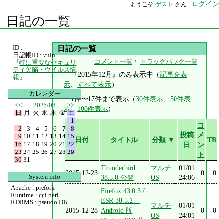
ログイン
ようこそ
ゲスト
さん
日記の一覧
ID :
日記の一覧
日記帳ID : vuln
・
コメント一覧
トラックバック一覧
『
特に重要なセキュリ
ティ欠陥・ウイルス情
『2015年12月』のみ表示中（
記事を表
報
』
示
、
すべて表示
）
カレンダー
1件〜17件まで表示（
30件表示
、
50件表
<<
2026/08
>>
示
、
100件表示
）
日
月
火
水
木
金
土
1
コ
2
3
4
5
6
7
8
投稿
メ
9
10
11
12
13
14
15
日付
タイトル
分類 ▼
TB
16
17
18
19
20
21
22
日
ン
23
24
25
26
27
28
29
ト
30
31
Thunderbird
マルチ
01/01
2015-12-23
0
0
System info
38.5.0 公開
OS
24:06
Apache : prefork
Firefox 43.0.3 /
Runtime : cgi perl
ESR 38.5.2、
RDBMS : pseudo DB
マルチ
01/01
2015-12-28
Android 版
0
0
OS
24:01