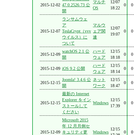
マルチ
12/07
2015-12-02
47.0.2526.73 公
0
0
OS
18:22
開
ランサムウェ
ア
マルウ
12/07
2015-12-07
TeslaCrypt（vvv
ェア関
0
0
19:07
ウイルス）に
連
ついて
watchOS 2.1 公
ハード
12/15
2015-12-09
0
0
開
ウェア
18:18
ハード
12/15
2015-12-09
iOS 9.2 公開
0
0
ウェア
18:14
Joomla! 3.4.6 公
ネット
12/15
2015-12-15
0
0
開
ワーク
18:47
最新の Internet
Explorer をイン
12/15
2015-12-15
Windows
0
0
ストールして
17:39
ください
Microsoft 2015
年 12 月月例セ
12/15
2015-12-09
キュリティ更
Windows
0
0