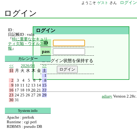
ログイン
ようこそ
ゲスト
さん
ログイン
ID :
ログイン
日記帳ID : vuln
『
特に重要なセキュリ
ID
ティ欠陥・ウイルス情
報
』
pass
カレンダー
ログイン状態を保持する
<<
2026/08
>>
日
月
火
水
木
金
土
1
2
3
4
5
6
7
8
9
10
11
12
13
14
15
16
17
18
19
20
21
22
23
24
25
26
27
28
29
adiary
Version 2.28c.
30
31
System info
Apache : prefork
Runtime : cgi perl
RDBMS : pseudo DB