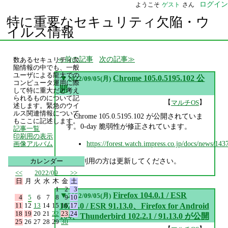
ログイン
ようこそ
ゲスト
さん
特に重要なセキュリティ欠陥・ウ
イルス情報
前の記事
次の記事
数あるセキュリティ欠
陥情報の中でも、一般
ユーザによる龍大での
▼
Chrome 105.0.5195.102 公
2022/09/05(月)
コンピュータ運用に際
開
して特に重大だと考え
られるものについて記
【
】
マルチOS
述します。緊急のウイ
ルス関連情報について
Chrome 105.0.5195.102 が公開されていま
もここに記述します。
す。0-day 脆弱性が修正されています。
記事一覧
印刷用の表示
https://forest.watch.impress.co.jp/docs/news/14
画像アルバム
ご利用の方は更新してください。
カレンダー
<<
2022/09
>>
日
月
火
水
木
金
土
1
2
3
▼
Firefox 104.0.1 / ESR
2022/09/05(月)
4
5
6
7
8
9
10
11
12
13
14
15
16
17
102.2.0 / ESR 91.13.0、Firefox for Android
18
19
20
21
22
23
24
104、Thunderbird 102.2.1 / 91.13.0 が公開
25
26
27
28
29
30