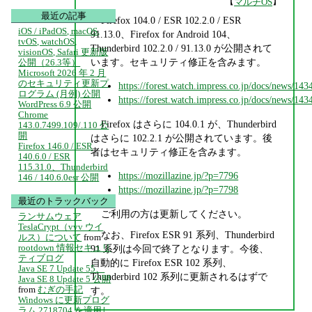
【
】
マルチOS
最近の記事
Firefox 104.0 / ESR 102.2.0 / ESR
iOS / iPadOS, macOS,
91.13.0、Firefox for Android 104、
tvOS, watchOS,
Thunderbird 102.2.0 / 91.13.0 が公開されて
visionOS, Safari 更新版
います。セキュリティ修正を含みます。
公開（26.3等）
Microsoft 2026 年 2 月
のセキュリティ更新プ
https://forest.watch.impress.co.jp/docs/news/14
ログラム (月例) 公開
https://forest.watch.impress.co.jp/docs/news/14
WordPress 6.9 公開
Chrome
Firefox はさらに 104.0.1 が、Thunderbird
143.0.7499.109/.110 公
開
はさらに 102.2.1 が公開されています。後
Firefox 146.0 / ESR
者はセキュリティ修正を含みます。
140.6.0 / ESR
115.31.0、Thunderbird
https://mozillazine.jp/?p=7796
146 / 140.6.0esr 公開
https://mozillazine.jp/?p=7798
最近のトラックバック
ご利用の方は更新してください。
ランサムウェア
TeslaCrypt（vvv ウイ
なお、Firefox ESR 91 系列、Thunderbird
ルス）について
from
rootdown 情報セキュリ
91 系列は今回で終了となります。今後、
ティブログ
自動的に Firefox ESR 102 系列、
Java SE 7 Update 55、
Thunderbird 102 系列に更新されるはずで
Java SE 8 Update 5 公開
from
むぎの手記
す。
Windows に更新プログ
ラム 2718704 を適用し