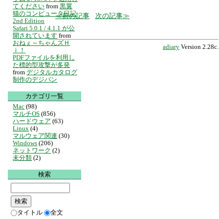
てください
from
黒翼
猫のコンピュータ日記
前の記事
次の記事
2nd Edition
Safari 5.0.1 / 4.1.1 が公
開されています
from
おねぇ～ちゃんズＨ
adiary
Version 2.28c.
ｉ！
PDFファイルを利用し
た標的型攻撃が多発
from
デジタルカタログ
制作のデジパン
カテゴリ一覧
Mac
(98)
マルチOS
(856)
ハードウェア
(63)
Linux
(4)
マルウェア関連
(30)
Windows
(206)
ネットワーク
(2)
未分類
(2)
検索
タイトル
全文