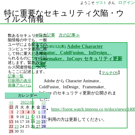
ログイン
ようこそ
ゲスト
さん
特に重要なセキュリティ欠陥・ウ
イルス情報
前の記事
次の記事
数あるセキュリティ欠
陥情報の中でも、一般
ユーザによる龍大での
▼
Adobe Character
2022/05/12(木)
コンピュータ運用に際
Animator、ColdFusion、InDesign、
して特に重大だと考え
られるものについて記
Framemaker、InCopy セキュリティ更新
述します。緊急のウイ
公開
ルス関連情報について
もここに記述します。
【
】
マルチOS
記事一覧
Adobe から Character Animator、
印刷用の表示
画像アルバム
ColdFusion、InDesign、Framemaker、
InCopy のセキュリティ更新が公開されま
カレンダー
した。
<<
2022/05
>>
日
月
火
水
木
金
土
https://forest.watch.impress.co.jp/docs/news/14
1
2
3
4
5
6
7
8
9
10
11
12
13
14
ご利用の方は更新してください。
15
16
17
18
19
20
21
22
23
24
25
26
27
28
29
30
31