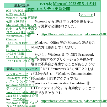
▼
Mcrosoft 2022 年 5 月の月
2022/05/12(木)
最近の記事
例セキュリティ更新公開
iOS / iPadOS, macOS,
tvOS, watchOS,
【
】
マルチOS
visionOS, Safari 更新版
Mcrosoft から 2022 年 5 月の月例セキュ
公開（26.3等）
Microsoft 2026 年 2 月
リティ更新が公開されました。
のセキュリティ更新プ
ログラム (月例) 公開
https://forest.watch.impress.co.jp/docs/news/14
WordPress 6.9 公開
Chrome
Windows、Office 等の Microsoft 製品をご
143.0.7499.109/.110 公
開
利用の方は更新してください。
Firefox 146.0 / ESR
140.6.0 / ESR
ただし、Windows 11 で .NET Framework
115.31.0、Thunderbird
3.5 を使用するアプリケーションを動かす
146 / 140.6.0esr 公開
場合に不具合が発生することがあるようで
す。 『.NET Framework 3.5 (.NET 2.0 およ
最近のトラックバック
び 3.0を含む)』『Windows Communication
ランサムウェア
TeslaCrypt（vvv ウイ
Foundation HTTP アクティブ化』
ルス）について
from
『Windows Communication Foundation 非
rootdown 情報セキュリ
HTTP アクティブ化』 を有効化することで
ティブログ
Java SE 7 Update 55、
回避できるそうです。
Java SE 8 Update 5 公開
from
むぎの手記
https://forest.watch.impress.co.jp/docs/news/14
Windows に更新プログ
ラム 2718704 を適用し