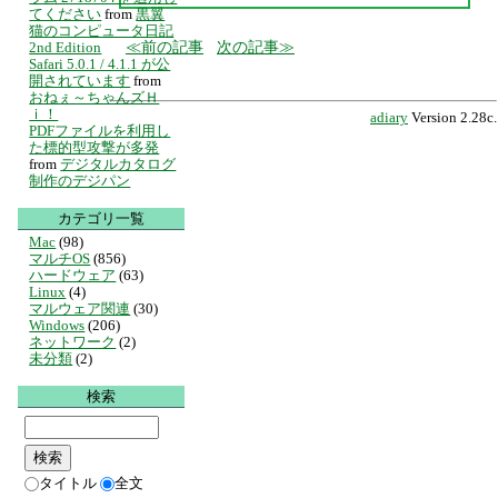
てください
from
黒翼
猫のコンピュータ日記
前の記事
次の記事
2nd Edition
Safari 5.0.1 / 4.1.1 が公
開されています
from
おねぇ～ちゃんズＨ
ｉ！
adiary
Version 2.28c.
PDFファイルを利用し
た標的型攻撃が多発
from
デジタルカタログ
制作のデジパン
カテゴリ一覧
Mac
(98)
マルチOS
(856)
ハードウェア
(63)
Linux
(4)
マルウェア関連
(30)
Windows
(206)
ネットワーク
(2)
未分類
(2)
検索
タイトル
全文