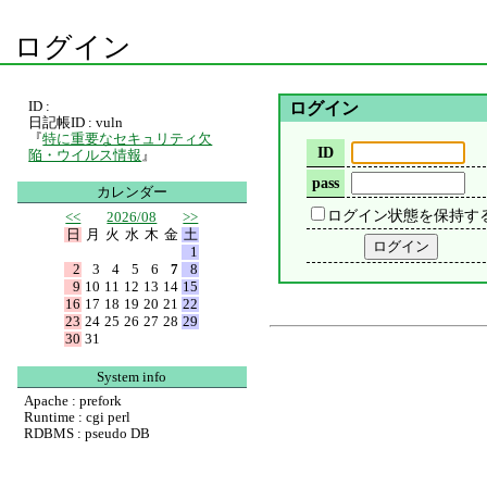
ログイン
ID :
ログイン
日記帳ID : vuln
『
特に重要なセキュリティ欠
ID
陥・ウイルス情報
』
pass
カレンダー
ログイン状態を保持す
<<
2026/08
>>
日
月
火
水
木
金
土
1
2
3
4
5
6
7
8
9
10
11
12
13
14
15
16
17
18
19
20
21
22
23
24
25
26
27
28
29
30
31
System info
Apache : prefork
Runtime : cgi perl
RDBMS : pseudo DB