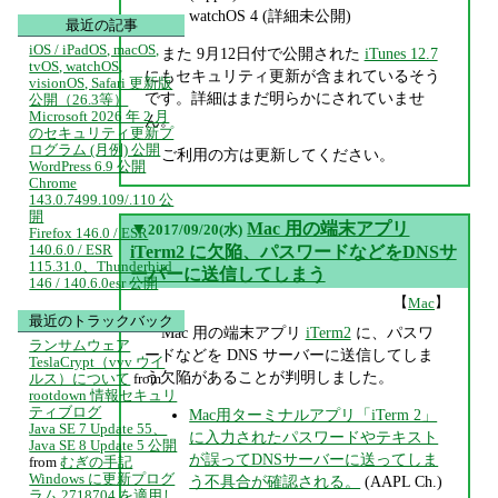
watchOS 4 (詳細未公開)
最近の記事
iOS / iPadOS, macOS,
また 9月12日付で公開された
iTunes 12.7
tvOS, watchOS,
にもセキュリティ更新が含まれているそう
visionOS, Safari 更新版
です。詳細はまだ明らかにされていませ
公開（26.3等）
Microsoft 2026 年 2 月
ん。
のセキュリティ更新プ
ログラム (月例) 公開
ご利用の方は更新してください。
WordPress 6.9 公開
Chrome
143.0.7499.109/.110 公
開
▼
Mac 用の端末アプリ
2017/09/20(水)
Firefox 146.0 / ESR
140.6.0 / ESR
iTerm2 に欠陥、パスワードなどをDNSサ
115.31.0、Thunderbird
ーバーに送信してしまう
146 / 140.6.0esr 公開
【
】
Mac
最近のトラックバック
Mac 用の端末アプリ
iTerm2
に、パスワ
ランサムウェア
ードなどを DNS サーバーに送信してしま
TeslaCrypt（vvv ウイ
う欠陥があることが判明しました。
ルス）について
from
rootdown 情報セキュリ
ティブログ
Mac用ターミナルアプリ「iTerm 2」
Java SE 7 Update 55、
に入力されたパスワードやテキスト
Java SE 8 Update 5 公開
が誤ってDNSサーバーに送ってしま
from
むぎの手記
Windows に更新プログ
う不具合が確認される。
(AAPL Ch.)
ラム 2718704 を適用し