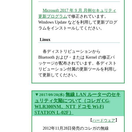
Microsoft 2017 年 9 月 月例セキュリティ
更新プログラム
で修正されています。
Windows Update などを利用して更新プログ
ラムをインストールしてください。
Linux
各ディストリビューションから
Bluetooth および・または Kernel の修正パ
ッケージが配布されています。各ディスト
リビューション付属の更新ツールを利用し
て更新してください。
▼
無線 LAN ルーターのセキ
2017/09/20(水)
ュリティ欠陥について（コレガ CG-
WLR300NM、NTT ドコモ Wi-Fi
STATION L-02F）
【
】
ハードウェア
2012年11月28日発売のコレガの無線