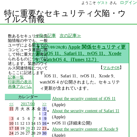
ログイン
ようこそ
ゲスト
さん
特に重要なセキュリティ欠陥・ウ
イルス情報
前の記事
次の記事
数あるセキュリティ欠
陥情報の中でも、一般
ユーザによる龍大での
▼
Apple 関係セキュリティ更
2017/09/20(水)
コンピュータ運用に際
新（iOS 11、Safari 11、tvOS 11、Xcode
して特に重大だと考え
られるものについて記
9、watchOS 4、iTunes 12.7）
述します。緊急のウイ
【
】
マルチOS
ルス関連情報について
もここに記述します。
iOS 11、Safari 11、tvOS 11、Xcode 9、
記事一覧
watchOS 4 が公開されました。セキュリテ
印刷用の表示
画像アルバム
ィ更新が含まれています。
カレンダー
About the security content of iOS 11
<<
2017/09
>>
(Apple)
日
月
火
水
木
金
土
About the security content of Safari 11
1
2
(Apple)
3
4
5
6
7
8
9
tvOS 11 (詳細未公開)
10
11
12
13
14
15
16
17
18
19
20
21
22
23
About the security content of Xcode 9
24
25
26
27
28
29
30
(Apple)