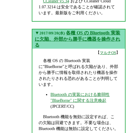
CCleaner v5.34
および CCleaner Cloud
1.07.3214 は安全であることが確認されて
います。最新版をご利用ください。
▼
各種 OS の Bluetooth 実装
2017/09/20(水)
に欠陥、外部から勝手に機器を操作され
る
【
】
マルチOS
各種 OS の Bluetooth 実装
に“BlueBorne”と呼ばれる欠陥があり、外部
から勝手に情報を取得されたり機器を操作
されたりされる恐れがあることが判明して
います。
Bluetooth の実装における脆弱性
"BlueBorne" に関する注意喚起
(JPCERT/CC)
Bluetooth 機能を無効に設定すれば、こ
の欠陥は回避できます。不要な場合は、
Bluetooth 機能は無効に設定してください。