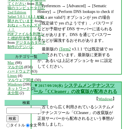
てください
from
黒翼
Preferences → [Advanced] → [Sematic
猫のコンピュータ日記
History] → [Perform DNS lookups to check if
2nd Edition
Safari 5.0.1 / 4.1.1 が公
URLs are valid?] オプションが yes の場合
開されています
from
（既定値で yes のようです）、パスワード
おねぇ～ちゃんズＨ
などが予期せず DNS サーバーに送られる
ｉ！
PDFファイルを利用し
ことがあります。DNS を通じてパスワー
た標的型攻撃が多発
ドなどが漏洩するおそれがあります。
from
デジタルカタログ
制作のデジパン
最新版の
iTerm2
v3.1.1 では既定値で no
に変更されています。最新版に更新する
カテゴリ一覧
か、あるいは上記オプションを no に設定
Mac
(98)
してください。
マルチOS
(856)
ハードウェア
(63)
Linux
(4)
マルウェア関連
(30)
Windows
(206)
▼
システムメンテナンスツ
2017/09/20(水)
ネットワーク
(2)
ール「CCleaner」の改竄版が配布される
未分類
(2)
【
】
Windows
検索
古くから広く利用されているシステムメ
ンテナンスツール「CCleaner」の改竄版が
正規サーバーから配布されるという事態が
発生しました。
タイトル
全文