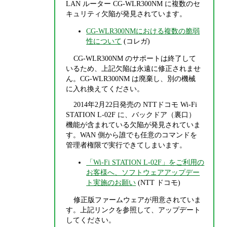
LAN ルーター CG-WLR300NM に複数のセ
キュリティ欠陥が発見されています。
CG-WLR300NMにおける複数の脆弱
性について
(コレガ)
CG-WLR300NM のサポートは終了して
いるため、上記欠陥は永遠に修正されませ
ん。CG-WLR300NM は廃棄し、別の機械
に入れ換えてください。
2014年2月22日発売の NTTドコモ Wi-Fi
STATION L-02F に、バックドア（裏口）
機能が含まれている欠陥が発見されていま
す。WAN 側から誰でも任意のコマンドを
管理者権限で実行できてしまいます。
「Wi-Fi STATION L-02F」をご利用の
お客様へ、ソフトウェアアップデー
ト実施のお願い
(NTT ドコモ)
修正版ファームウェアが用意されていま
す。上記リンクを参照して、アップデート
してください。