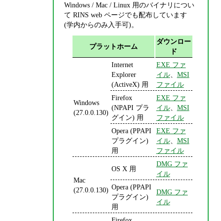
Windows / Mac / Linux 用のバイナリについ
て RINS web ページでも配布しています
(学内からのみ入手可)。
ダウンロー
プラットホーム
ド
Internet
EXE ファ
Explorer
イル
、
MSI
(ActiveX) 用
ファイル
Firefox
EXE ファ
Windows
(NPAPI プラ
イル
、
MSI
(27.0.0.130)
グイン) 用
ファイル
Opera (PPAPI
EXE ファ
プラグイン)
イル
、
MSI
用
ファイル
DMG ファ
OS X 用
イル
Mac
Opera (PPAPI
(27.0.0.130)
DMG ファ
プラグイン)
イル
用
Firefox