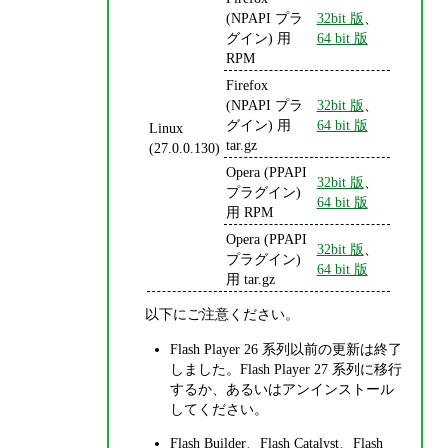
(NPAPI プラ
32bit 版
、
グイン) 用
64 bit 版
RPM
Firefox
(NPAPI プラ
32bit 版
、
グイン) 用
64 bit 版
Linux
tar.gz
(27.0.0.130)
Opera (PPAPI
32bit 版
、
プラグイン)
64 bit 版
用 RPM
Opera (PPAPI
32bit 版
、
プラグイン)
64 bit 版
用 tar.gz
以下にご注意ください。
Flash Player 26 系列以前の更新は終了
しました。Flash Player 27 系列に移行
するか、あるいはアンインストール
してください。
Flash Builder、Flash Catalyst、Flash