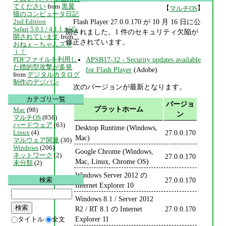
てください
from
黒翼
【
】
マルチOS
猫のコンピュータ日記
2nd Edition
Flash Player 27.0.0.170 が 10 月 16 日に公
Safari 5.0.1 / 4.1.1 が公
開されました。1 件のセキュリティ欠陥が
開されています
from
修正されています。
おねぇ～ちゃんズＨ
ｉ！
APSB17-32 - Security updates available
PDFファイルを利用し
た標的型攻撃が多発
for Flash Player
(Adobe)
from
デジタルカタログ
制作のデジパン
次のバージョンが最新となります。
カテゴリ一覧
バージョ
プラットホーム
Mac
(98)
ン
マルチOS
(856)
ハードウェア
(63)
Desktop Runtime (Windows,
27.0.0.170
Linux
(4)
Mac)
マルウェア関連
(30)
Windows
(206)
Google Chrome (Windows,
ネットワーク
(2)
27.0.0.170
Mac, Linux, Chrome OS)
未分類
(2)
Windows Server 2012 の
27.0.0.170
検索
Internet Explorer 10
Windows 8.1 / Server 2012
R2 / RT 8.1 の Internet
27.0.0.170
Explorer 11
タイトル
全文