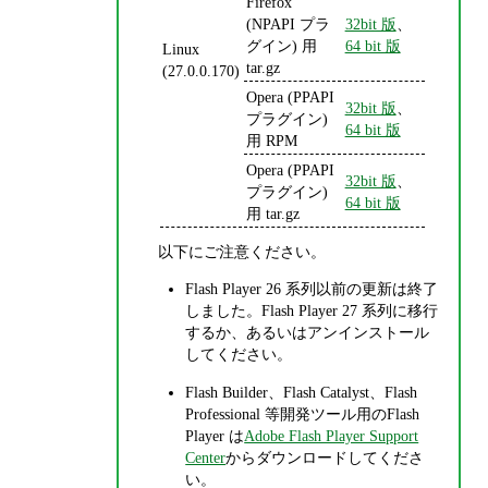
Firefox
(NPAPI プラ
32bit 版
、
グイン) 用
64 bit 版
Linux
tar.gz
(27.0.0.170)
Opera (PPAPI
32bit 版
、
プラグイン)
64 bit 版
用 RPM
Opera (PPAPI
32bit 版
、
プラグイン)
64 bit 版
用 tar.gz
以下にご注意ください。
Flash Player 26 系列以前の更新は終了
しました。Flash Player 27 系列に移行
するか、あるいはアンインストール
してください。
Flash Builder、Flash Catalyst、Flash
Professional 等開発ツール用のFlash
Player は
Adobe Flash Player Support
Center
からダウンロードしてくださ
い。