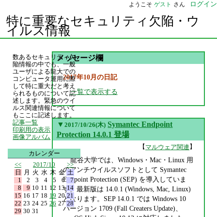
ログイン
ようこそ
ゲスト
さん
特に重要なセキュリティ欠陥・ウ
イルス情報
数あるセキュリティ欠
メッセージ欄
陥情報の中でも、一般
ユーザによる龍大での
2017年10月の日記
コンピュータ運用に際
して特に重大だと考え
一覧で表示する
られるものについて記
述します。緊急のウイ
ルス関連情報について
もここに記述します。
記事一覧
▼
Symantec Endpoint
2017/10/26(木)
印刷用の表示
Protection 14.0.1 登場
画像アルバム
【
】
マルウェア関連
カレンダー
龍谷大学では、Windows・Mac・Linux 用
<<
2017/10
>>
のアンチウイルスソフトとして Symantec
日
月
火
水
木
金
土
Endpoint Protection (SEP) を導入していま
1
2
3
4
5
6
7
8
9
10
11
12
13
14
す。最新版は 14.0.1 (Windows, Mac, Linux)
15
16
17
18
19
20
21
となります。SEP 14.0.1 では Windows 10
22
23
24
25
26
27
28
バージョン 1709 (Fall Creaters Update)、
29
30
31