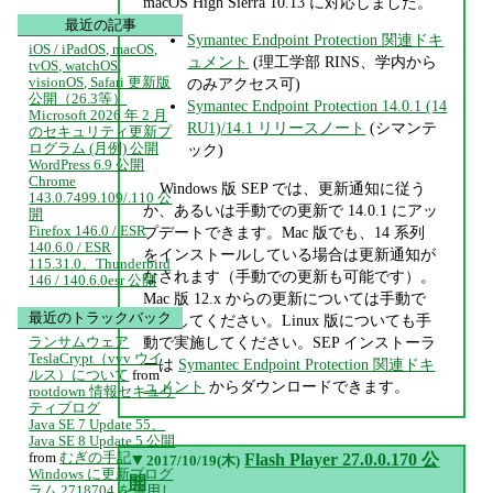
macOS High Sierra 10.13 に対応しました。
最近の記事
Symantec Endpoint Protection 関連ドキ
iOS / iPadOS, macOS,
ュメント
(理工学部 RINS、学内から
tvOS, watchOS,
visionOS, Safari 更新版
のみアクセス可)
公開（26.3等）
Symantec Endpoint Protection 14.0.1 (14
Microsoft 2026 年 2 月
RU1)/14.1 リリースノート
(シマンテ
のセキュリティ更新プ
ログラム (月例) 公開
ック)
WordPress 6.9 公開
Chrome
Windows 版 SEP では、更新通知に従う
143.0.7499.109/.110 公
か、あるいは手動での更新で 14.0.1 にアッ
開
Firefox 146.0 / ESR
プデートできます。Mac 版でも、14 系列
140.6.0 / ESR
をインストールしている場合は更新通知が
115.31.0、Thunderbird
なされます（手動での更新も可能です）。
146 / 140.6.0esr 公開
Mac 版 12.x からの更新については手動で
最近のトラックバック
実施してください。Linux 版についても手
動で実施してください。SEP インストーラ
ランサムウェア
TeslaCrypt（vvv ウイ
ーは
Symantec Endpoint Protection 関連ドキ
ルス）について
from
ュメント
からダウンロードできます。
rootdown 情報セキュリ
ティブログ
Java SE 7 Update 55、
Java SE 8 Update 5 公開
from
むぎの手記
▼
Flash Player 27.0.0.170 公
2017/10/19(木)
Windows に更新プログ
開
ラム 2718704 を適用し