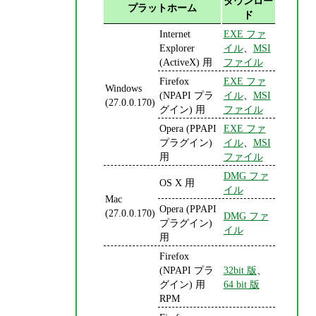
ダウンロー
プラットホーム
ド
Internet
EXE ファ
Explorer
イル
、
MSI
(ActiveX) 用
ファイル
Firefox
EXE ファ
Windows
(NPAPI プラ
イル
、
MSI
(27.0.0.170)
グイン) 用
ファイル
Opera (PPAPI
EXE ファ
プラグイン)
イル
、
MSI
用
ファイル
DMG ファ
OS X 用
イル
Mac
Opera (PPAPI
(27.0.0.170)
DMG ファ
プラグイン)
イル
用
Firefox
(NPAPI プラ
32bit 版
、
グイン) 用
64 bit 版
RPM