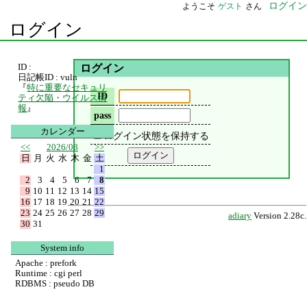
ログイン
ようこそ
ゲスト
さん
ログイン
ID :
ログイン
日記帳ID : vuln
『
特に重要なセキュリ
ID
ティ欠陥・ウイルス情
報
』
pass
カレンダー
ログイン状態を保持する
<<
2026/08
>>
日
月
火
水
木
金
土
1
2
3
4
5
6
7
8
9
10
11
12
13
14
15
16
17
18
19
20
21
22
23
24
25
26
27
28
29
adiary
Version 2.28c.
30
31
System info
Apache : prefork
Runtime : cgi perl
RDBMS : pseudo DB