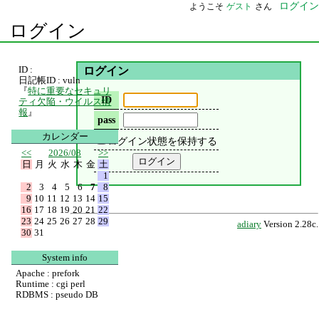
ログイン
ようこそ
ゲスト
さん
ログイン
ID :
ログイン
日記帳ID : vuln
『
特に重要なセキュリ
ID
ティ欠陥・ウイルス情
報
』
pass
カレンダー
ログイン状態を保持する
<<
2026/08
>>
日
月
火
水
木
金
土
1
2
3
4
5
6
7
8
9
10
11
12
13
14
15
16
17
18
19
20
21
22
23
24
25
26
27
28
29
adiary
Version 2.28c.
30
31
System info
Apache : prefork
Runtime : cgi perl
RDBMS : pseudo DB