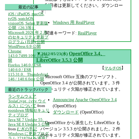
の利用者は更新してください。ダウンロー
最近の記事
ド:
iOS / iPadOS, macOS,
tvOS, watchOS,
Windows 用 RealPlayer
visionOS, Safari 更新版
公開（26.3等）
Microsoft 2026 年 2 月
関連キーワード:
RealPlayer
のセキュリティ更新プ
ログラム (月例) 公開
WordPress 6.9 公開
Chrome
▼
OpenOffice 3.4、
2012/05/23(水)
143.0.7499.109/.110 公
LibreOffice 3.5.3 公開
開
Firefox 146.0 / ESR
【
】
マルチOS
140.6.0 / ESR
115.31.0、Thunderbird
Microsoft Office 互換のフリーソフト、
146 / 140.6.0esr 公開
OpenOffice 3.4 が公開されています。3 件
のセキュリティ欠陥が修正されています。
最近のトラックバック
ランサムウェア
Announcing Apache OpenOffice 3.4
TeslaCrypt（vvv ウイ
ルス）について
from
(OpenOffice)
rootdown 情報セキュリ
ダウンロード
(OpenOffice)
ティブログ
Java SE 7 Update 55、
OpenOffice から派生した LibreOffice も
Java SE 8 Update 5 公開
バージョン 3.5.3 が公開されました。2 件
from
むぎの手記
Windows に更新プログ
のセキュリティ欠陥が修正されています。
ラム 2718704 を適用し