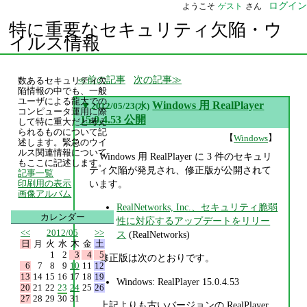
ログイン
ようこそ
ゲスト
さん
特に重要なセキュリティ欠陥・ウ
イルス情報
前の記事
次の記事
数あるセキュリティ欠
陥情報の中でも、一般
ユーザによる龍大での
▼
Windows 用 RealPlayer
2012/05/23(水)
コンピュータ運用に際
15.0.4.53 公開
して特に重大だと考え
られるものについて記
【
】
Windows
述します。緊急のウイ
ルス関連情報について
Windows 用 RealPlayer に 3 件のセキュリ
もここに記述します。
ティ欠陥が発見され、修正版が公開されて
記事一覧
います。
印刷用の表示
画像アルバム
RealNetworks, Inc.、セキュリティ脆弱
カレンダー
性に対応するアップデートをリリー
<<
2012/05
>>
ス
(RealNetworks)
日
月
火
水
木
金
土
1
2
3
4
5
修正版は次のとおりです。
6
7
8
9
10
11
12
13
14
15
16
17
18
19
Windows: RealPlayer 15.0.4.53
20
21
22
23
24
25
26
27
28
29
30
31
上記よりも古いバージョンの RealPlayer