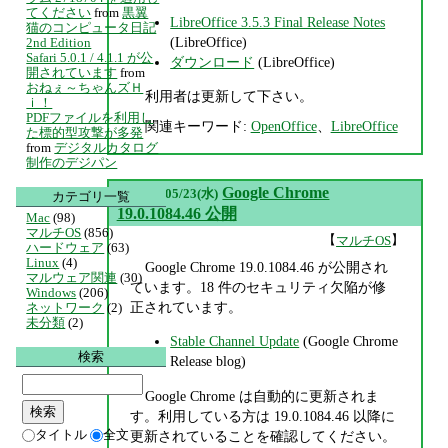
てください
from
黒翼
LibreOffice 3.5.3 Final Release Notes
猫のコンピュータ日記
(LibreOffice)
2nd Edition
Safari 5.0.1 / 4.1.1 が公
ダウンロード
(LibreOffice)
開されています
from
おねぇ～ちゃんズＨ
利用者は更新して下さい。
ｉ！
PDFファイルを利用し
関連キーワード:
OpenOffice
、
LibreOffice
た標的型攻撃が多発
from
デジタルカタログ
制作のデジパン
▼
Google Chrome
2012/05/23(水)
カテゴリ一覧
19.0.1084.46 公開
Mac
(98)
マルチOS
(856)
【
】
マルチOS
ハードウェア
(63)
Linux
(4)
Google Chrome 19.0.1084.46 が公開され
マルウェア関連
(30)
ています。18 件のセキュリティ欠陥が修
Windows
(206)
正されています。
ネットワーク
(2)
未分類
(2)
Stable Channel Update
(Google Chrome
検索
Release blog)
Google Chrome は自動的に更新されま
す。利用している方は 19.0.1084.46 以降に
タイトル
全文
更新されていることを確認してください。