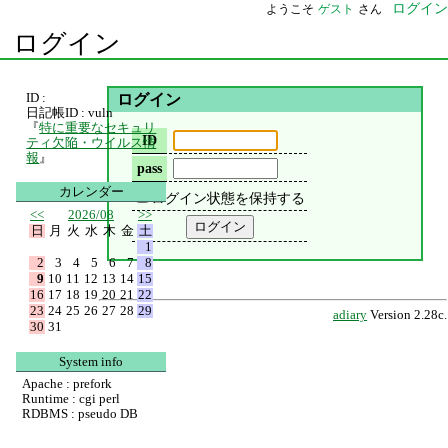
ログイン
ようこそ
ゲスト
さん
ログイン
ID :
ログイン
日記帳ID : vuln
『
特に重要なセキュリ
ID
ティ欠陥・ウイルス情
報
』
pass
カレンダー
ログイン状態を保持する
<<
2026/08
>>
日
月
火
水
木
金
土
1
2
3
4
5
6
7
8
9
10
11
12
13
14
15
16
17
18
19
20
21
22
23
24
25
26
27
28
29
adiary
Version 2.28c.
30
31
System info
Apache : prefork
Runtime : cgi perl
RDBMS : pseudo DB