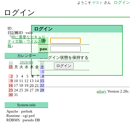
ログイン
ようこそ
ゲスト
さん
ログイン
ID :
ログイン
日記帳ID : vuln
『
特に重要なセキュリ
ID
ティ欠陥・ウイルス情
報
』
pass
カレンダー
ログイン状態を保持する
<<
2026/08
>>
日
月
火
水
木
金
土
1
2
3
4
5
6
7
8
9
10
11
12
13
14
15
16
17
18
19
20
21
22
23
24
25
26
27
28
29
adiary
Version 2.28c.
30
31
System info
Apache : prefork
Runtime : cgi perl
RDBMS : pseudo DB