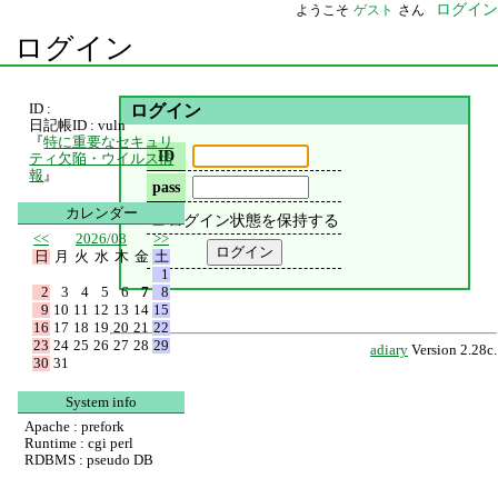
ログイン
ようこそ
ゲスト
さん
ログイン
ID :
ログイン
日記帳ID : vuln
『
特に重要なセキュリ
ID
ティ欠陥・ウイルス情
報
』
pass
カレンダー
ログイン状態を保持する
<<
2026/08
>>
日
月
火
水
木
金
土
1
2
3
4
5
6
7
8
9
10
11
12
13
14
15
16
17
18
19
20
21
22
23
24
25
26
27
28
29
adiary
Version 2.28c.
30
31
System info
Apache : prefork
Runtime : cgi perl
RDBMS : pseudo DB