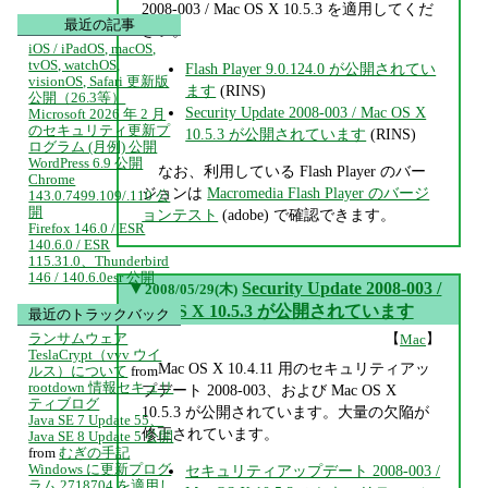
2008-003 / Mac OS X 10.5.3 を適用してくだ
最近の記事
さい。
iOS / iPadOS, macOS,
tvOS, watchOS,
Flash Player 9.0.124.0 が公開されてい
visionOS, Safari 更新版
ます
(RINS)
公開（26.3等）
Security Update 2008-003 / Mac OS X
Microsoft 2026 年 2 月
のセキュリティ更新プ
10.5.3 が公開されています
(RINS)
ログラム (月例) 公開
WordPress 6.9 公開
なお、利用している Flash Player のバー
Chrome
ジョンは
Macromedia Flash Player のバージ
143.0.7499.109/.110 公
開
ョンテスト
(adobe) で確認できます。
Firefox 146.0 / ESR
140.6.0 / ESR
115.31.0、Thunderbird
146 / 140.6.0esr 公開
▼
Security Update 2008-003 /
2008/05/29(木)
Mac OS X 10.5.3 が公開されています
最近のトラックバック
【
】
ランサムウェア
Mac
TeslaCrypt（vvv ウイ
Mac OS X 10.4.11 用のセキュリティアッ
ルス）について
from
rootdown 情報セキュリ
プデート 2008-003、および Mac OS X
ティブログ
10.5.3 が公開されています。大量の欠陥が
Java SE 7 Update 55、
修正されています。
Java SE 8 Update 5 公開
from
むぎの手記
Windows に更新プログ
セキュリティアップデート 2008-003 /
ラム 2718704 を適用し