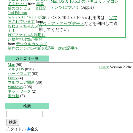
Mac OS X 10.5.3 のセキュリティコン
てください
from
黒翼
テンツについて
(Apple)
猫のコンピュータ日記
2nd Edition
Safari 5.0.1 / 4.1.1 が公
Mac OS X 10.4.x / 10.5.x 利用者は、
ソフ
開されています
from
トウェア・アップデート
などを利用して適
おねぇ～ちゃんズＨ
用してください。
ｉ！
PDFファイルを利用し
た標的型攻撃が多発
from
デジタルカタログ
前の記事
次の記事
制作のデジパン
カテゴリ一覧
Mac
(98)
adiary
Version 2.28c.
マルチOS
(856)
ハードウェア
(63)
Linux
(4)
マルウェア関連
(30)
Windows
(206)
ネットワーク
(2)
未分類
(2)
検索
タイトル
全文