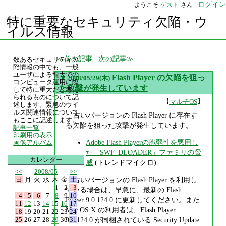
ログイン
ようこそ
ゲスト
さん
特に重要なセキュリティ欠陥・ウ
イルス情報
前の記事
次の記事
数あるセキュリティ欠
陥情報の中でも、一般
ユーザによる龍大での
▼
Flash Player の欠陥を狙っ
2008/05/29(木)
コンピュータ運用に際
た攻撃が発生しています
して特に重大だと考え
られるものについて記
【
】
マルチOS
述します。緊急のウイ
ルス関連情報について
古いバージョンの Flash Player に存在す
もここに記述します。
る欠陥を狙った攻撃が発生しています。
記事一覧
印刷用の表示
Adobe Flash Playerの脆弱性を悪用し
画像アルバム
た「SWF_DLOADER」ファミリの脅
カレンダー
威
(トレンドマイクロ)
<<
2008/05
>>
日
月
火
水
木
金
土
古いバージョンの Flash Player を利用し
1
2
3
ている場合は、早急に、最新の Flash
4
5
6
7
8
9
10
Player 9.0.124.0 に更新してください。また
11
12
13
14
15
16
17
Mac OS X の利用者は、Flash Player
18
19
20
21
22
23
24
25
26
27
28
29
30
31
9.0.124.0 が同梱されている Security Update