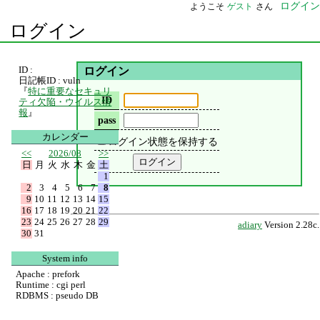
ログイン
ようこそ
ゲスト
さん
ログイン
ID :
ログイン
日記帳ID : vuln
『
特に重要なセキュリ
ID
ティ欠陥・ウイルス情
報
』
pass
カレンダー
ログイン状態を保持する
<<
2026/08
>>
日
月
火
水
木
金
土
1
2
3
4
5
6
7
8
9
10
11
12
13
14
15
16
17
18
19
20
21
22
23
24
25
26
27
28
29
adiary
Version 2.28c.
30
31
System info
Apache : prefork
Runtime : cgi perl
RDBMS : pseudo DB