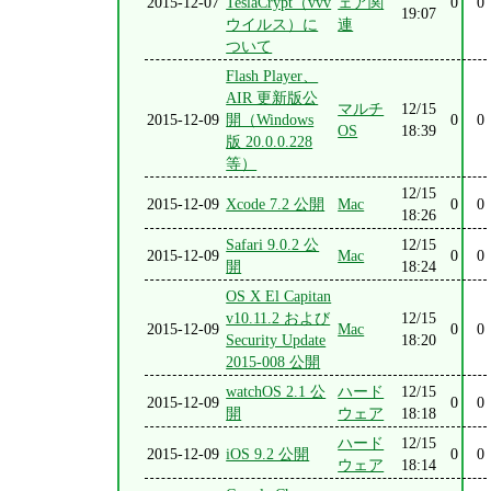
2015-12-07
TeslaCrypt（vvv
ェア関
0
0
19:07
ウイルス）に
連
ついて
Flash Player、
AIR 更新版公
マルチ
12/15
2015-12-09
開（Windows
0
0
OS
18:39
版 20.0.0.228
等）
12/15
2015-12-09
Xcode 7.2 公開
Mac
0
0
18:26
Safari 9.0.2 公
12/15
2015-12-09
Mac
0
0
開
18:24
OS X El Capitan
v10.11.2 および
12/15
2015-12-09
Mac
0
0
Security Update
18:20
2015-008 公開
watchOS 2.1 公
ハード
12/15
2015-12-09
0
0
開
ウェア
18:18
ハード
12/15
2015-12-09
iOS 9.2 公開
0
0
ウェア
18:14