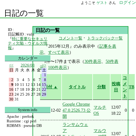
ログイン
ようこそ
ゲスト
さん
日記の一覧
ID :
日記の一覧
日記帳ID : vuln
・
コメント一覧
トラックバック一覧
『
特に重要なセキュリ
ティ欠陥・ウイルス情
『2015年12月』のみ表示中（
記事を表
報
』
示
、
すべて表示
）
カレンダー
1件〜17件まで表示（
30件表示
、
50件表
<<
2026/08
>>
示
、
100件表示
）
日
月
火
水
木
金
土
1
コ
2
3
4
5
6
7
8
投稿
メ
9
10
11
12
13
14
15
日付 ▲
タイトル
分類
TB
16
17
18
19
20
21
22
日
ン
23
24
25
26
27
28
29
ト
30
31
Google Chrome
マルチ
12/07
System info
2015-12-02
47.0.2526.73 公
0
0
OS
18:22
開
Apache : prefork
Runtime : cgi perl
ランサムウェ
RDBMS : pseudo DB
ア
マルウ
12/07