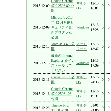
Google Chrome
マルチ
12/15
2015-12-09
47.0.2526.80 公
0
0
OS
18:01
開
Microsoft 2015
年 12 月月例セ
12/15
2015-12-09
キュリティ更
Windows
0
0
17:28
新プログラム
公開
Joomla! 3.4.6 公
ネット
12/15
2015-12-15
0
0
開
ワーク
18:47
最新の Internet
Explorer をイン
12/15
2015-12-15
Windows
0
0
ストールして
17:39
ください
iTunes 12.3.2 公
マルチ
12/16
2015-12-16
0
0
開
OS
24:35
Google Chrome
マルチ
12/16
2015-12-16
47.0.2526.106
0
0
OS
19:34
公開
Thunderbird
マルチ
01/01
2015-12-23
0
0
38.5.0 公開
OS
24:06