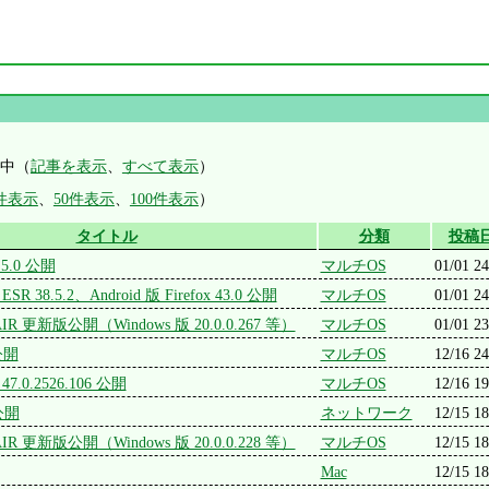
示中（
記事を表示
、
すべて表示
）
0件表示
、
50件表示
、
100件表示
）
タイトル
分類
投稿
8.5.0 公開
マルチOS
01/01 24
 / ESR 38.5.2、Android 版 Firefox 43.0 公開
マルチOS
01/01 24
r、AIR 更新版公開（Windows 版 20.0.0.267 等）
マルチOS
01/01 23
 公開
マルチOS
12/16 24
 47.0.2526.106 公開
マルチOS
12/16 19
 公開
ネットワーク
12/15 18
r、AIR 更新版公開（Windows 版 20.0.0.228 等）
マルチOS
12/15 18
Mac
12/15 18