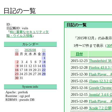
日記の一覧
ID :
日記の一覧
日記帳ID : vuln
『
特に重要なセキュリティ欠
陥・ウイルス情報
』
『2015年12月』のみ表
カレンダー
1件〜17件まで表示（
3
<<
2026/08
>>
日
月
火
水
木
金
土
日付
1
2015-12-23
Thunderbird 3
2
3
4
5
6
7
8
9
10
11
12
13
14
15
2015-12-28
Firefox 43.0.3
16
17
18
19
20
21
22
23
24
25
26
27
28
29
2015-12-30
Flash Playe
30
31
2015-12-16
iTunes 12.3.2
System info
2015-12-16
Google Chrome
Apache : prefork
2015-12-15
Joomla! 3.4.6
Runtime : cgi perl
RDBMS : pseudo DB
2015-12-09
Flash Playe
2015-12-09
Xcode 7.2 公開