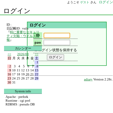
ログイン
ようこそ
ゲスト
さん
ログイン
ID :
ログイン
日記帳ID : vuln
『
特に重要なセキュリ
ID
ティ欠陥・ウイルス情
報
』
pass
カレンダー
ログイン状態を保持する
<<
2026/08
>>
日
月
火
水
木
金
土
1
2
3
4
5
6
7
8
9
10
11
12
13
14
15
16
17
18
19
20
21
22
23
24
25
26
27
28
29
adiary
Version 2.28c.
30
31
System info
Apache : prefork
Runtime : cgi perl
RDBMS : pseudo DB