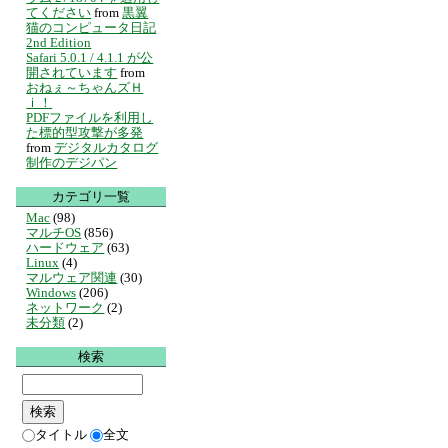
てください
from
黒翼
猫のコンピュータ日記
2nd Edition
Safari 5.0.1 / 4.1.1 が公
開されています
from
おねぇ～ちゃんズＨ
ｉ！
PDFファイルを利用し
た標的型攻撃が多発
from
デジタルカタログ
制作のデジパン
カテゴリ一覧
Mac
(98)
マルチOS
(856)
ハードウェア
(63)
Linux
(4)
マルウェア関連
(30)
Windows
(206)
ネットワーク
(2)
未分類
(2)
検索
タイトル
全文