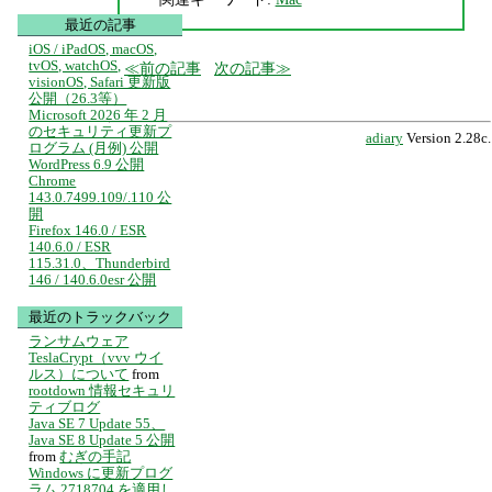
最近の記事
iOS / iPadOS, macOS,
tvOS, watchOS,
前の記事
次の記事
visionOS, Safari 更新版
公開（26.3等）
Microsoft 2026 年 2 月
のセキュリティ更新プ
adiary
Version 2.28c.
ログラム (月例) 公開
WordPress 6.9 公開
Chrome
143.0.7499.109/.110 公
開
Firefox 146.0 / ESR
140.6.0 / ESR
115.31.0、Thunderbird
146 / 140.6.0esr 公開
最近のトラックバック
ランサムウェア
TeslaCrypt（vvv ウイ
ルス）について
from
rootdown 情報セキュリ
ティブログ
Java SE 7 Update 55、
Java SE 8 Update 5 公開
from
むぎの手記
Windows に更新プログ
ラム 2718704 を適用し