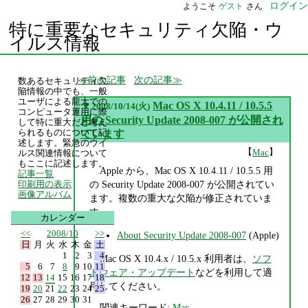
ログイン
ようこそ
ゲスト
さん
特に重要なセキュリティ欠陥・ウ
イルス情報
前の記事
次の記事
数あるセキュリティ欠
陥情報の中でも、一般
ユーザによる龍大での
▼
Mac OS X 10.4.11 / 10.5.5
2008/10/14(火)
コンピュータ運用に際
用の Security Update 2008-007 が公開され
して特に重大だと考え
られるものについて記
ています
述します。緊急のウイ
【
】
Mac
ルス関連情報について
もここに記述します。
Apple から、Mac OS X 10.4.11 / 10.5.5 用
記事一覧
の Security Update 2008-007 が公開されてい
印刷用の表示
画像アルバム
ます。複数の重大な欠陥が修正されていま
す。
カレンダー
<<
2008/10
>>
About Security Update 2008-007
(Apple)
日
月
火
水
木
金
土
1
2
3
4
Mac OS X 10.4.x / 10.5.x 利用者は、
ソフ
5
6
7
8
9
10
11
トウェア・アップデート
などを利用して適
12
13
14
15
16
17
18
用してください。
19
20
21
22
23
24
25
26
27
28
29
30
31
関連キーワード:
Mac