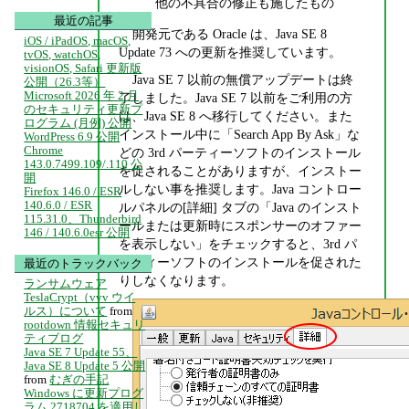
他の不具合の修正も施したもの
最近の記事
開発元である Oracle は、Java SE 8
iOS / iPadOS, macOS,
Update 73 への更新を推奨しています。
tvOS, watchOS,
visionOS, Safari 更新版
Java SE 7 以前の無償アップデートは終
公開（26.3等）
Microsoft 2026 年 2 月
了しました。Java SE 7 以前をご利用の方
のセキュリティ更新プ
は、Java SE 8 へ移行してください。また
ログラム (月例) 公開
インストール中に「Search App By Ask」な
WordPress 6.9 公開
Chrome
どの 3rd パーティーソフトのインストール
143.0.7499.109/.110 公
を促されることがありますが、インストー
開
ルしない事を推奨します。Java コントロー
Firefox 146.0 / ESR
140.6.0 / ESR
ルパネルの[詳細] タブの「Java のインスト
115.31.0、Thunderbird
ールまたは更新時にスポンサーのオファー
146 / 140.6.0esr 公開
を表示しない」をチェックすると、3rd パ
ーティーソフトのインストールを促された
最近のトラックバック
りしなくなります。
ランサムウェア
TeslaCrypt（vvv ウイ
ルス）について
from
rootdown 情報セキュリ
ティブログ
Java SE 7 Update 55、
Java SE 8 Update 5 公開
from
むぎの手記
Windows に更新プログ
ラム 2718704 を適用し