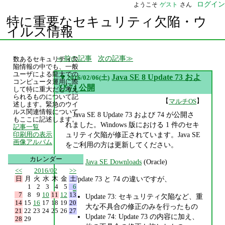
ログイン
ようこそ
ゲスト
さん
特に重要なセキュリティ欠陥・ウ
イルス情報
前の記事
次の記事
数あるセキュリティ欠
陥情報の中でも、一般
ユーザによる龍大での
▼
Java SE 8 Update 73 およ
2016/02/06(土)
コンピュータ運用に際
び 74 公開
して特に重大だと考え
られるものについて記
【
】
マルチOS
述します。緊急のウイ
ルス関連情報について
Java SE 8 Update 73 および 74 が公開さ
もここに記述します。
れました。Windows 版における 1 件のセキ
記事一覧
ュリティ欠陥が修正されています。Java SE
印刷用の表示
画像アルバム
をご利用の方は更新してください。
カレンダー
Java SE Downloads
(Oracle)
<<
2016/02
>>
日
月
火
水
木
金
土
Update 73 と 74 の違いですが、
1
2
3
4
5
6
7
8
9
10
11
12
13
Update 73: セキュリティ欠陥など、重
14
15
16
17
18
19
20
大な不具合の修正のみを行ったもの
21
22
23
24
25
26
27
Update 74: Update 73 の内容に加え、
28
29