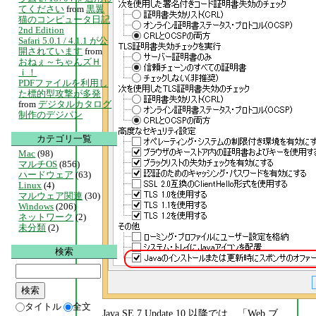
てください
from
黒翼
猫のコンピュータ日記
2nd Edition
Safari 5.0.1 / 4.1.1 が公
開されています
from
おねぇ～ちゃんズＨ
ｉ！
PDFファイルを利用し
た標的型攻撃が多発
from
デジタルカタログ
制作のデジパン
カテゴリ一覧
Mac
(98)
マルチOS
(856)
ハードウェア
(63)
Linux
(4)
マルウェア関連
(30)
Windows
(206)
ネットワーク
(2)
未分類
(2)
検索
タイトル
全文
Java SE 7 Update 10 以降では、「Web ブ